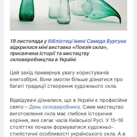
19 листопада у
бібліотеці імені Самеда Вургуна
відкрилася міні виставка «Поезія скла»,
присвячена історії та мистецтву
скловиробництва в Україні.
Цей захід привернув увагу користувачів
книгозбірні. Вони змогли більше дізнатися про
багаті традиції створення художнього скла.
Відвідувачі дізналися, що в Україні є професійне
свято –
День скловиробника.
Саме мистецтво
виготовлення скла має глибоке історичне
коріння, яке сягає часів Київської Русі. У 15–16
століттях почали формуватися художньо-
стилістичні особливості українського скла. А в