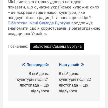
Міні виставка стала чудовою нагодою
показати, що сучасне українське художнє скло
– це яскраве явище нашої культури, яке
поєднує вікові традиції та новаторські ідеї.
Бібліотека імені Самеда Вургуна
продовжує
знайомити своїх користувачів із багатогранною
спадщиною України.
Позначено:
Бібліотека Самеда Вургуна
Попередній:
Наступний:
Навігація
записів
В цей день:
В цей день:
культурні події 21
культурні події 22
листопада – що
листопада – що
відбулося
відбулося