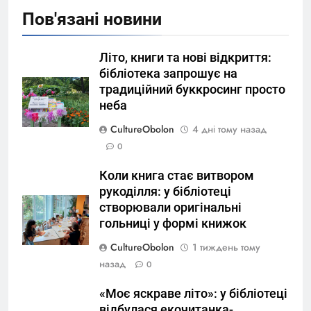
Пов'язані новини
Літо, книги та нові відкриття:
бібліотека запрошує на
традиційний буккросинг просто
неба
CultureObolon
4 дні тому назад
0
Коли книга стає витвором
рукоділля: у бібліотеці
створювали оригінальні
гольниці у формі книжок
CultureObolon
1 тиждень тому
назад
0
«Моє яскраве літо»: у бібліотеці
відбулася екочитанка-