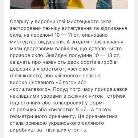
Спершу у виробництві мистецького скла
застосовано техніку витягування та відливання
скла, на переломі 10 — 11 ст. опановано
мистецтво видування. А згодом і рафінування
маси дворазовим варінням, що давало чисте
прозоре скло. Знайдені посудини 10 — 13 ст.
свідчать про наявність двох сортів виробів:
дешевих з «простого», «зеленого»
(пляшкового) або «лісового» скла і з
високоцінованого «білого» або
«кришталевого». Посуд того часу прикрашався
накладними узорами з скляних ниток і стрічок
(однотонних або кольорових) у формі
спіральних або хвилястих ліній. А також
геометричного орнаменту. Ця орнаментика
стала основою українського скляного
виробництва і пізніших століть.