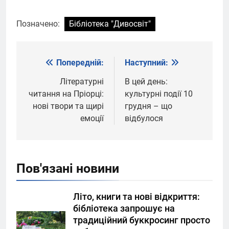
Позначено:
Бібліотека "Дивосвіт"
Попередній:
Наступний:
Навігація
записів
Літературні
В цей день:
читання на Пріорці:
культурні події 10
нові твори та щирі
грудня – що
емоції
відбулося
Пов'язані новини
Літо, книги та нові відкриття:
бібліотека запрошує на
традиційний буккросинг просто