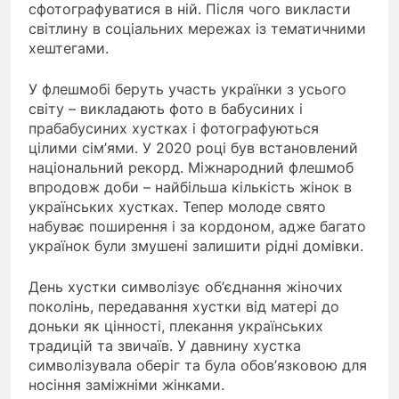
сфотографуватися в ній. Після чого викласти
світлину в соціальних мережах із тематичними
хештегами.
У флешмобі беруть участь українки з усього
світу – викладають фото в бабусиних і
прабабусиних хустках і фотографуються
цілими сім’ями. У 2020 році був встановлений
національний рекорд. Міжнародний флешмоб
впродовж доби – найбільша кількість жінок в
українських хустках. Тепер молоде свято
набуває поширення і за кордоном, адже багато
українок були змушені залишити рідні домівки.
День хустки символізує об’єднання жіночих
поколінь, передавання хустки від матері до
доньки як цінності, плекання українських
традицій та звичаїв. У давнину хустка
символізувала оберіг та була обов’язковою для
носіння заміжніми жінками.