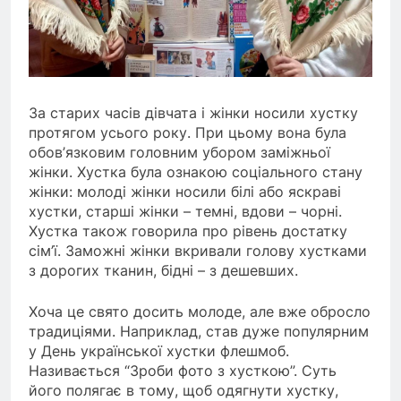
За старих часів дівчата і жінки носили хустку
протягом усього року. При цьому вона була
обов’язковим головним убором заміжньої
жінки. Хустка була ознакою соціального стану
жінки: молоді жінки носили білі або яскраві
хустки, старші жінки – темні, вдови – чорні.
Хустка також говорила про рівень достатку
сім’ї. Заможні жінки вкривали голову хустками
з дорогих тканин, бідні – з дешевших.
Хоча це свято досить молоде, але вже обросло
традиціями. Наприклад, став дуже популярним
у День української хустки флешмоб.
Називається “Зроби фото з хусткою”. Суть
його полягає в тому, щоб одягнути хустку,