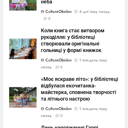
неба
CultureObolon
4 дні тому назад
0
Коли книга стає витвором
рукоділля: у бібліотеці
створювали оригінальні
гольниці у формі книжок
CultureObolon
1 тиждень тому
назад
0
«Моє яскраве літо»: у бібліотеці
відбулася екочитанка-
майстерка, сповнена творчості
та літнього настрою
CultureObolon
1 тиждень тому
назад
0
День народження Гаррі