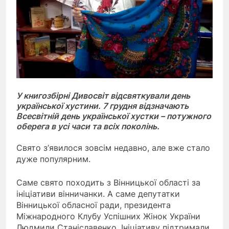
У книгозбірні Дивосвіт відсвяткували день
української хустини. 7 грудня відзначають
Всесвітній день української хустки – потужного
оберега в усі часи та всіх поколінь.
Свято з’явилося зовсім недавно, але вже стало
дуже популярним.
Саме свято походить з Вінницької області за
ініціативи вінничанки. А саме депутатки
Вінницької обласної ради, президента
Міжнародного Клубу Успішних Жінок України
Людмили Станіславенко. Ініціативу підтримали