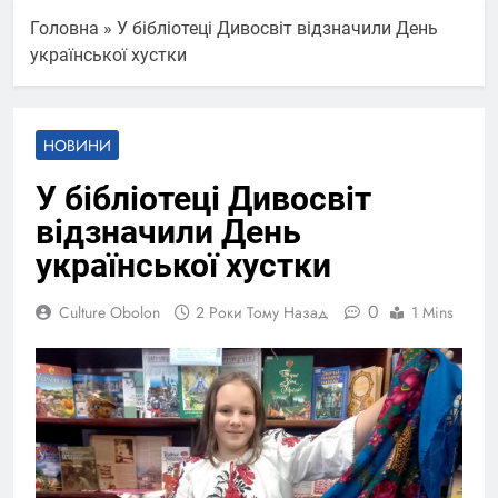
Головна
»
У бібліотеці Дивосвіт відзначили День
української хустки
НОВИНИ
У бібліотеці Дивосвіт
відзначили День
української хустки
0
Culture Obolon
2 Роки Тому Назад
1 Mins