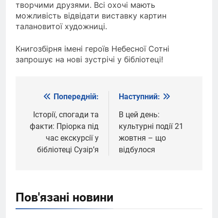
творчими друзями. Всі охочі мають
можливість відвідати виставку картин
талановитої художниці.
Книгозбірня імені героїв Небесної Сотні
запрошує на нові зустрічі у бібліотеці!
Попередній:
Наступний:
Навігація
записів
Історії, спогади та
В цей день:
факти: Пріорка під
культурні події 21
час екскурсії у
жовтня – що
бібліотеці Сузір’я
відбулося
Пов'язані новини