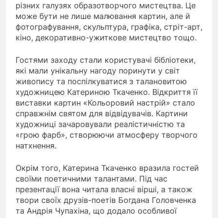
різних галузях образотворчого мистецтва. Це
може бути не лише малювання картин, але й
фотографування, скульптура, графіка, стріт-арт,
кіно, декоративно-ужиткове мистецтво тощо.
Гостями заходу стали користувачі бібліотеки,
які мали унікальну нагоду поринути у світ
живопису та поспілкуватися з талановитою
художницею Катериною Ткаченко. Відкриття її
виставки картин «Кольоровий настрій» стало
справжнім святом для відвідувачів. Картини
художниці зачаровували реалістичністю та
«грою фарб», створюючи атмосферу творчого
натхнення.
Окрім того, Катерина Ткаченко вразила гостей
своїми поетичними талантами. Під час
презентації вона читала власні вірші, а також
твори своїх друзів-поетів Богдана Головченка
та Андрія Чупахіна, що додало особливої