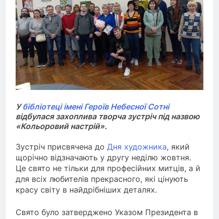
У
бібліотеці імені Героїв Небесної Сотні
відбулася захоплива творча зустріч під назвою
«Кольоровий настрій».
Зустріч присвячена до
Дня художника
, який
щорічно відзначають у другу неділю жовтня.
Це свято не тільки для професійних митців, а й
для всіх любителів прекрасного, які цінують
красу світу в найдрібніших деталях.
Свято було затверджено Указом Президента в