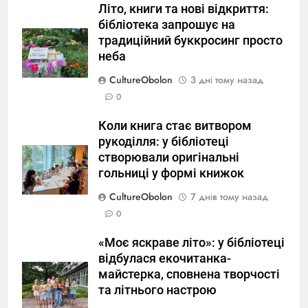
Літо, книги та нові відкриття:
бібліотека запрошує на
традиційний буккросинг просто
неба
CultureObolon
3 дні тому назад
0
Коли книга стає витвором
рукоділля: у бібліотеці
створювали оригінальні
гольниці у формі книжок
CultureObolon
7 днів тому назад
0
«Моє яскраве літо»: у бібліотеці
відбулася екочитанка-
майстерка, сповнена творчості
та літнього настрою