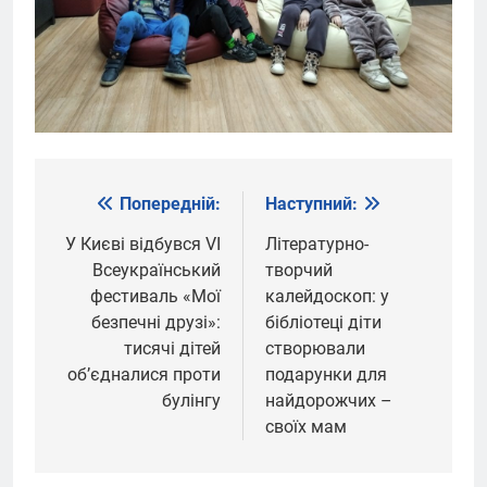
Попередній:
Наступний:
Навігація
записів
У Києві відбувся VI
Літературно-
Всеукраїнський
творчий
фестиваль «Мої
калейдоскоп: у
безпечні друзі»:
бібліотеці діти
тисячі дітей
створювали
об’єдналися проти
подарунки для
булінгу
найдорожчих –
своїх мам