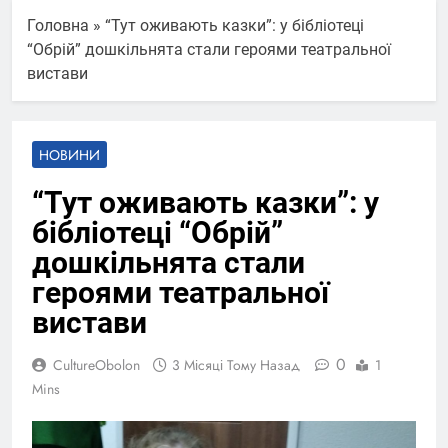
Головна
»
“Тут оживають казки”: у бібліотеці
“Обрій” дошкільнята стали героями театральної
вистави
НОВИНИ
“Тут оживають казки”: у
бібліотеці “Обрій”
дошкільнята стали
героями театральної
вистави
0
CultureObolon
3 Місяці Тому Назад
1
Mins