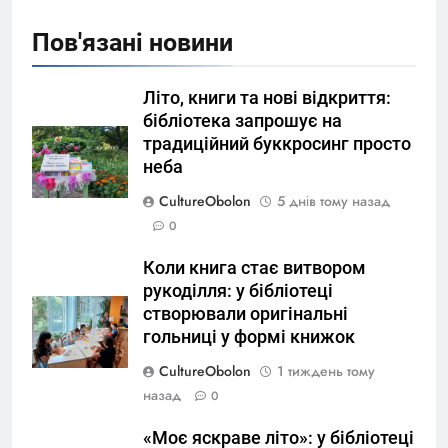
Пов'язані новини
Літо, книги та нові відкриття:
бібліотека запрошує на
традиційний буккросинг просто
неба
CultureObolon
5 днів тому назад
0
Коли книга стає витвором
рукоділля: у бібліотеці
створювали оригінальні
гольниці у формі книжок
CultureObolon
1 тиждень тому
назад
0
«Моє яскраве літо»: у бібліотеці