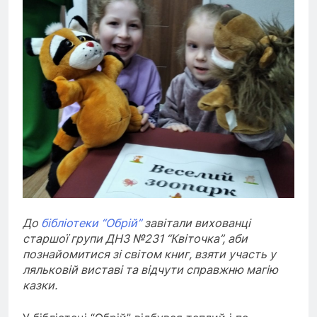
До
бібліотеки “Обрій”
завітали вихованці
старшої групи ДНЗ №231 “Квіточка”, аби
познайомитися зі світом книг, взяти участь у
ляльковій виставі та відчути справжню магію
казки.