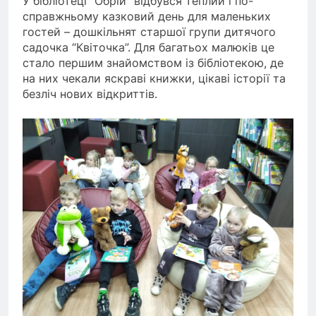
У бібліотеці “Обрій” відбувся теплий і по-
справжньому казковий день для маленьких
гостей – дошкільнят старшої групи дитячого
садочка “Квіточка”. Для багатьох малюків це
стало першим знайомством із бібліотекою, де
на них чекали яскраві книжки, цікаві історії та
безліч нових відкриттів.