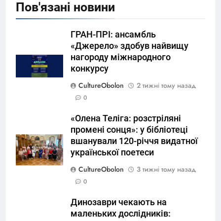
Пов'язані новини
ГРАН-ПРІ: ансамбль
«Джерело» здобув найвищу
нагороду міжнародного
конкурсу
CultureObolon
2 тижні тому назад
0
«Олена Теліга: розстріляні
промені сонця»: у бібліотеці
вшанували 120-річчя видатної
української поетеси
CultureObolon
3 тижні тому назад
0
Динозаври чекають на
маленьких дослідників: