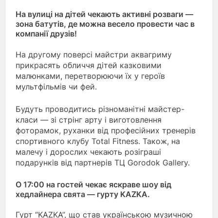
На вулиці на дітей чекають активні розваги —
зона батутів, де можна весело провести час в
компанії друзів!
На другому поверсі майстри аквагриму
прикрасять обличчя дітей казковими
малюнками, перетворюючи їх у героїв
мультфільмів чи фей.
Будуть проводитись різноманітні майстер-
класи — зі стрінг арту і виготовлення
фоторамок, руханки від професійних тренерів
спортивного клубу Total Fitness. Також, на
малечу і дорослих чекають розіграші
подарунків від партнерів ТЦ Gorodok Gallery.
О 17:00 на гостей чекає яскраве шоу від
хедлайнера свята — гурту KAZKA.
Гурт “KAZKA”, що став українською музичною