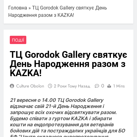
Головна
»
ТЦ Gorodok Gallery святкує День
Народження разом з KAZKA!
ПОДІЇ
ТЦ Gorodok Gallery святкує
День Народження разом з
KAZKA!
0
Culture Obolon
2 Роки Тому Назад
1 Mins
21 вересня о 14.00 ТЦ Gorodok Gallery
відзначає свій 21-й День Народження і
запрошує всіх охочих відсвяткувати разом.
Будемо співати з гуртом KAZKA і збирати
кошти на ендопротезування для ветеранів
бойових дій та постраждалих українців для БО
БФ “Центр складного ендопротезування,