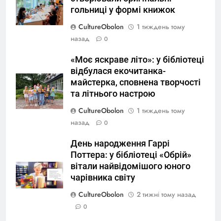
гольниці у формі книжок
CultureObolon
1 тиждень тому
назад
0
«Моє яскраве літо»: у бібліотеці
відбулася екочитанка-
майстерка, сповнена творчості
та літнього настрою
CultureObolon
1 тиждень тому
назад
0
День народження Гаррі
Поттера: у бібліотеці «Обрій»
вітали найвідомішого юного
чарівника світу
CultureObolon
2 тижні тому назад
0