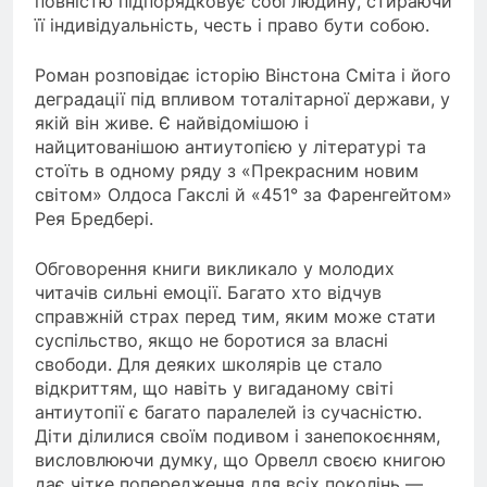
повністю підпорядковує собі людину, стираючи
її індивідуальність, честь і право бути собою.
Роман розповідає історію Вінстона Сміта і його
деградації під впливом тоталітарної держави, у
якій він живе. Є найвідомішою і
найцитованішою антиутопією у літературі та
стоїть в одному ряду з «Прекрасним новим
світом» Олдоса Гакслі й «451° за Фаренгейтом»
Рея Бредбері.
Обговорення книги викликало у молодих
читачів сильні емоції. Багато хто відчув
справжній страх перед тим, яким може стати
суспільство, якщо не боротися за власні
свободи. Для деяких школярів це стало
відкриттям, що навіть у вигаданому світі
антиутопії є багато паралелей із сучасністю.
Діти ділилися своїм подивом і занепокоєнням,
висловлюючи думку, що Орвелл своєю книгою
дає чітке попередження для всіх поколінь —