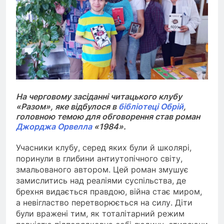
На черговому засіданні читацького клубу
«Разом», яке відбулося в
бібліотеці Обрій
,
головною темою для обговорення став роман
Джорджа Орвелла
«1984».
Учасники клубу, серед яких були й школярі,
поринули в глибини антиутопічного світу,
змальованого автором. Цей роман змушує
замислитись над реаліями суспільства, де
брехня видається правдою, війна стає миром,
а невігластво перетворюється на силу. Діти
були вражені тим, як тоталітарний режим