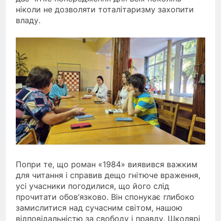
ніколи не дозволяти тоталітаризму захопити
владу.
Попри те, що роман «1984» виявився важким
для читання і справив дещо гнітюче враження,
усі учасники погодилися, що його слід
прочитати обов’язково. Він спонукає глибоко
замислитися над сучасним світом, нашою
відповідальністю за свободу і правду. Школярі