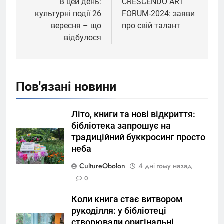
записів
В цей день:
CRESCENDO ART
культурні події 26
FORUM-2024: заяви
вересня – що
про свій талант
відбулося
Пов'язані новини
Літо, книги та нові відкриття:
бібліотека запрошує на
традиційний буккросинг просто
неба
CultureObolon
4 дні тому назад
0
Коли книга стає витвором
рукоділля: у бібліотеці
створювали оригінальні