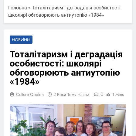
Головна
»
Тоталітаризм і деградація особистості:
школярі обговорюють антиутопію «1984»
НОВИНИ
Тоталітаризм і деградація
особистості: школярі
обговорюють антиутопію
«1984»
0
Culture Obolon
2 Роки Тому Назад
1 Mins