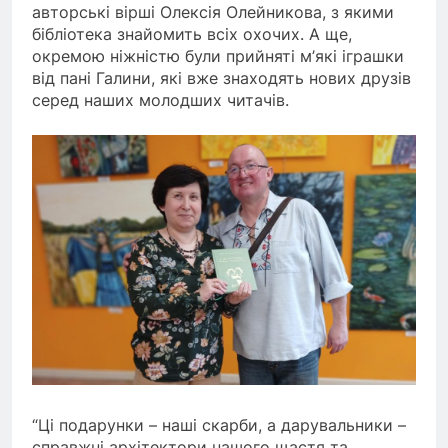
авторські вірші Олексія Олейникова, з якими
бібліотека знайомить всіх охочих. А ще,
окремою ніжністю були прийняті м’які іграшки
від пані Галини, які вже знаходять нових друзів
серед наших молодших читачів.
“Ці подарунки – наші скарби, а дарувальники –
справжні архітектори нашого щастя та