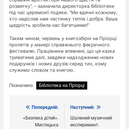
розвитку”, – зазначила директорка бібліотеки
під час церемонії подяки. “Ми вдячні кожному,
хто надіслав нам частинку тепла і добра. Ваша
щедрість зробила нас багатшими!”
Таким чином, червень у книгозбірні на Пріорці
пролетів у манері справжнього феєричного
фестивалю. Працівники впевнені, що ця казка
триватиме далі, завдяки надходженню нових
подарунків і нових друзів серед тих, кому
служимо словом та книгою.
Позначено:
Бібліотека на Пріорці
Попередній:
Наступний:
Навігація
записів
«Безпека дітей».
Шалений музичний
Мистецька
експеримент.