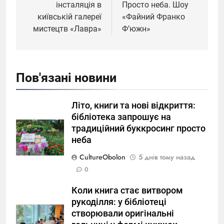
інсталяція в
Просто неба. Шоу
київській галереї
«Файний Франко
мистецтв «Лавра»
Ф’южн»
Пов'язані новини
Літо, книги та нові відкриття:
бібліотека запрошує на
традиційний буккросинг просто
неба
CultureObolon
5 днів тому назад
0
Коли книга стає витвором
рукоділля: у бібліотеці
створювали оригінальні