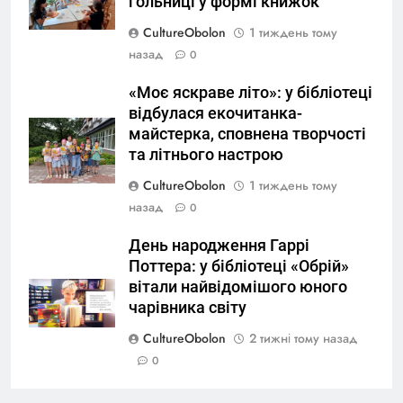
гольниці у формі книжок
CultureObolon
1 тиждень тому
назад
0
«Моє яскраве літо»: у бібліотеці
відбулася екочитанка-
майстерка, сповнена творчості
та літнього настрою
CultureObolon
1 тиждень тому
назад
0
День народження Гаррі
Поттера: у бібліотеці «Обрій»
вітали найвідомішого юного
чарівника світу
CultureObolon
2 тижні тому назад
0