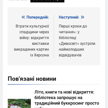
Попередній:
Наступний:
Навігація
записів
Втрати культурної
Перші кроки до
спадщини через
читання»: у
війну: відкриття
бібліотеці
виставки
«Дивосвіт» зустріли
викрадених картин
наймолодших
із Херсона
відвідувачів
Пов'язані новини
Літо, книги та нові відкриття:
бібліотека запрошує на
традиційний буккросинг просто