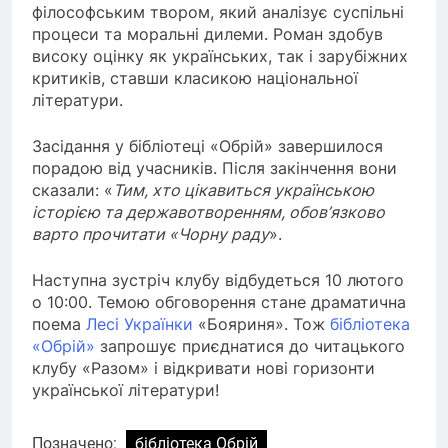
філософським твором, який аналізує суспільні
процеси та моральні дилеми. Роман здобув
високу оцінку як українських, так і зарубіжних
критиків, ставши класикою національної
літератури.
Засідання у бібліотеці «Обрій» завершилося
порадою від учасників. Після закінчення вони
сказали: «
Тим, хто цікавиться українською
історією та державотворенням, обов’язково
варто прочитати «Чорну раду
».
Наступна зустріч клубу відбудеться 10 лютого
о 10:00. Темою обговорення стане драматична
поема
Лесі Українки
«Бояриня». Тож
бібліотека
«Обрій»
запрошує приєднатися до читацького
клубу «Разом» і відкривати нові горизонти
української літератури!
Позначено:
бібліотека Обрій