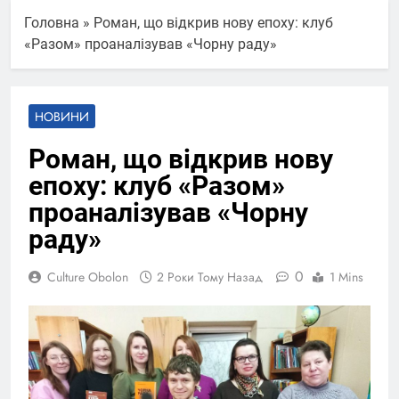
Головна
»
Роман, що відкрив нову епоху: клуб
«Разом» проаналізував «Чорну раду»
НОВИНИ
Роман, що відкрив нову
епоху: клуб «Разом»
проаналізував «Чорну
раду»
0
Culture Obolon
2 Роки Тому Назад
1 Mins