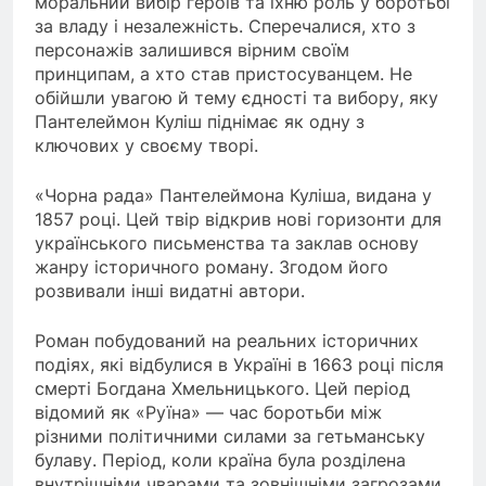
моральний вибір героїв та їхню роль у боротьбі
за владу і незалежність. Сперечалися, хто з
персонажів залишився вірним своїм
принципам, а хто став пристосуванцем. Не
обійшли увагою й тему єдності та вибору, яку
Пантелеймон Куліш піднімає як одну з
ключових у своєму творі.
«Чорна рада» Пантелеймона Куліша, видана у
1857 році. Цей твір відкрив нові горизонти для
українського письменства та заклав основу
жанру історичного роману. Згодом його
розвивали інші видатні автори.
Роман побудований на реальних історичних
подіях, які відбулися в Україні в 1663 році після
смерті Богдана Хмельницького. Цей період
відомий як «Руїна» — час боротьби між
різними політичними силами за гетьманську
булаву. Період, коли країна була розділена
внутрішніми чварами та зовнішніми загрозами.