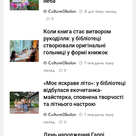
неба
CultureObolon
4 дні тому назад
0
Коли книга стає витвором
рукоділля: у бібліотеці
створювали оригінальні
гольниці у формі книжок
CultureObolon
1 тиждень тому
назад
0
«Моє яскраве літо»: у бібліотеці
відбулася екочитанка-
майстерка, сповнена творчості
та літнього настрою
CultureObolon
1 тиждень тому
назад
0
День народження Гаррі