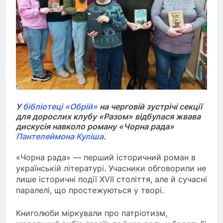
У
бібліотеці «Обрій»
на черговій зустрічі секції
для дорослих клубу «Разом» відбулася жвава
дискусія навколо роману «Чорна рада»
Пантелеймона Куліша
.
«Чорна рада» — перший історичний роман в
українській літературі. Учасники обговорили не
лише історичні події XVII століття, але й сучасні
паралелі, що простежуються у творі.
Книголюби міркували про патріотизм,