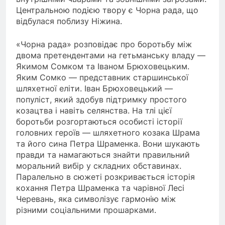
Центральною подією твору є Чорна рада, що
відбулася поблизу Ніжина.
«Чорна рада» розповідає про боротьбу між
двома претендентами на гетьманську владу —
Якимом Сомком та Іваном Брюховецьким.
Яким Сомко — представник старшинської
шляхетної еліти. Іван Брюховецький —
популіст, який здобув підтримку простого
козацтва і навіть селянства. На тлі цієї
боротьби розгортаються особисті історії
головних героїв — шляхетного козака Шрама
та його сина Петра Шраменка. Вони шукають
правди та намагаються знайти правильний
моральний вибір у складних обставинах.
Паралельно в сюжеті розкривається історія
кохання Петра Шраменка та чарівної Лесі
Черевань, яка символізує гармонію між
різними соціальними прошарками.