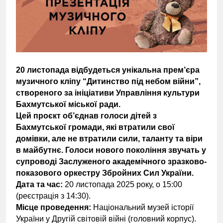
20 листопада відбудеться унікальна прем’єра
музичного кліпу “Дитинство під небом війни”,
створеного за ініціативи Управління культури
Бахмутської міської ради.
Цей проєкт об’єднав голоси дітей з
Бахмутської громади, які втратили свої
домівки, але не втратили сили, таланту та віри
в майбутнє. Голоси нового покоління звучать у
супроводі Заслуженого академічного зразково-
показового оркестру Збройних Сил України.
Дата та час:
20 листопада 2025 року, о 15:00
(реєстрація з 14:30).
Місце проведення:
Національний музей історії
України у Другій світовій війні (головний корпус).