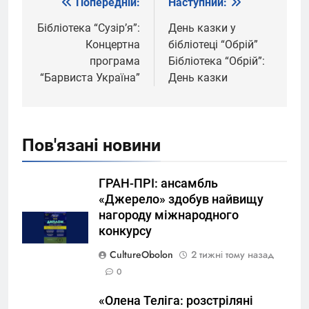
Попередній:
Наступний:
Навігація
записів
Бібліотека “Сузірʼя”:
День казки у
Концертна
бібліотеці “Обрій”
програма
Бібліотека “Обрій”:
“Барвиста Україна”
День казки
Пов'язані новини
ГРАН-ПРІ: ансамбль
«Джерело» здобув найвищу
нагороду міжнародного
конкурсу
CultureObolon
2 тижні тому назад
0
«Олена Теліга: розстріляні