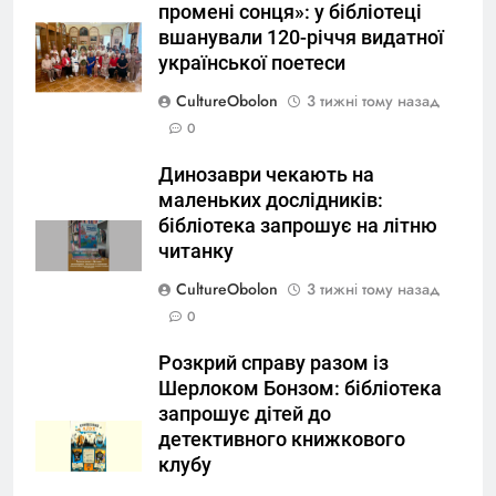
промені сонця»: у бібліотеці
вшанували 120-річчя видатної
української поетеси
CultureObolon
3 тижні тому назад
0
Динозаври чекають на
маленьких дослідників:
бібліотека запрошує на літню
читанку
CultureObolon
3 тижні тому назад
0
Розкрий справу разом із
Шерлоком Бонзом: бібліотека
запрошує дітей до
детективного книжкового
клубу