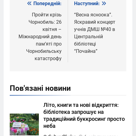
Попередній:
Наступний:
Навігація
записів
Пройти крізь
“Весна ясноока”.
Чорнобиль: 26
Яскравий концерт
квітня –
учнів ДМШ №40 в
Міжнародний день
Центральній
пам’яті про
бібліотеці
Чорнобильську
“Почайна”
катастрофу
Пов'язані новини
Літо, книги та нові відкриття:
бібліотека запрошує на
традиційний буккросинг просто
неба