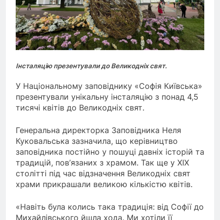
Інсталяцію презентували до Великодніх свят.
У Національному заповіднику «Софія Київська»
презентували унікальну інсталяцію з понад 4,5
тисячі квітів до Великодніх свят.
Генеральна директорка Заповідника Неля
Куковальська зазначила, що керівництво
заповідника постійно у пошуці давніх історій та
традицій, пов’язаних з храмом. Так ще у XIX
столітті під час відзначення Великодніх свят
храми прикрашали великою кількістю квітів.
«Навіть була колись така традиція: від Софії до
Михайлівського йшла хода. Ми хотіли її