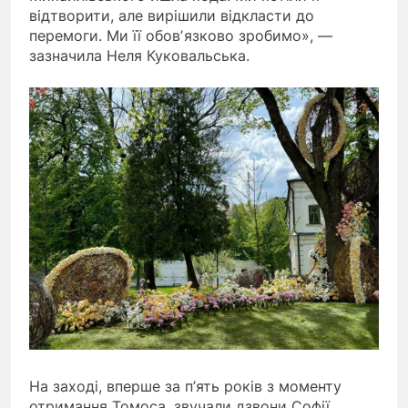
відтворити, але вирішили відкласти до
перемоги. Ми її обовʼязково зробимо», —
зазначила Неля Куковальська.
На заході, вперше за п’ять років з моменту
отримання Томоса, звучали дзвони Софії