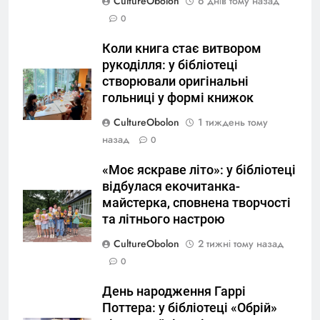
CultureObolon
6 днів тому назад
0
Коли книга стає витвором
рукоділля: у бібліотеці
створювали оригінальні
гольниці у формі книжок
CultureObolon
1 тиждень тому
назад
0
«Моє яскраве літо»: у бібліотеці
відбулася екочитанка-
майстерка, сповнена творчості
та літнього настрою
CultureObolon
2 тижні тому назад
0
День народження Гаррі
Поттера: у бібліотеці «Обрій»