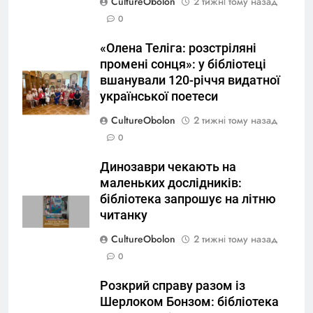
CultureObolon
2 тижні тому назад
0
«Олена Теліга: розстріляні
промені сонця»: у бібліотеці
вшанували 120-річчя видатної
української поетеси
CultureObolon
2 тижні тому назад
0
Динозаври чекають на
маленьких дослідників:
бібліотека запрошує на літню
читанку
CultureObolon
2 тижні тому назад
0
Розкрий справу разом із
Шерлоком Бонзом: бібліотека