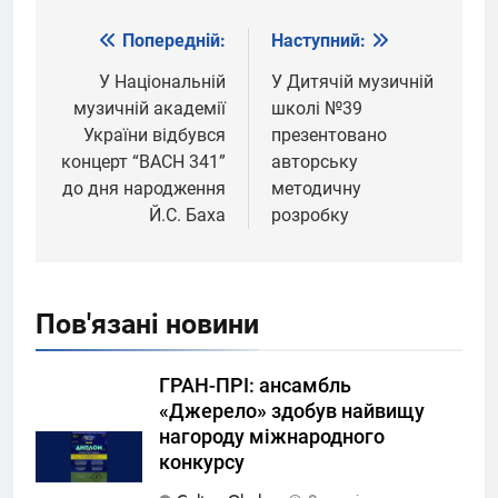
Попередній:
Наступний:
Навігація
записів
У Національній
У Дитячій музичній
музичній академії
школі №39
України відбувся
презентовано
концерт “BACH 341”
авторську
до дня народження
методичну
Й.С. Баха
розробку
Пов'язані новини
ГРАН-ПРІ: ансамбль
«Джерело» здобув найвищу
нагороду міжнародного
конкурсу