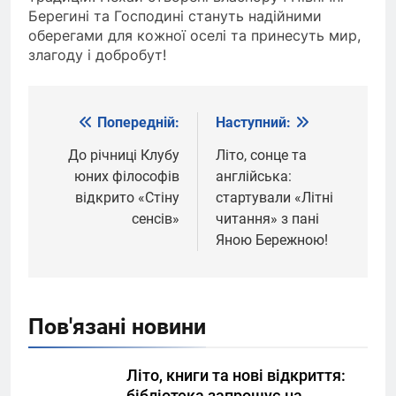
Берегині та Господині стануть надійними
оберегами для кожної оселі та принесуть мир,
злагоду і добробут!
Попередній:
Наступний:
Навігація
записів
До річниці Клубу
Літо, сонце та
юних філософів
англійська:
відкрито «Стіну
стартували «Літні
сенсів»
читання» з пані
Яною Бережною!
Пов'язані новини
Літо, книги та нові відкриття:
бібліотека запрошує на