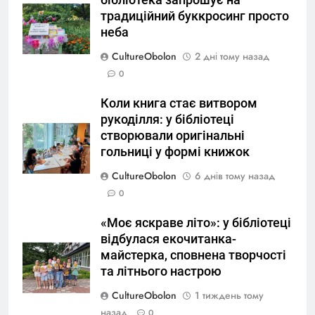
традиційний буккросинг просто
неба
CultureObolon
2 дні тому назад
0
Коли книга стає витвором
рукоділля: у бібліотеці
створювали оригінальні
гольниці у формі книжок
CultureObolon
6 днів тому назад
0
«Моє яскраве літо»: у бібліотеці
відбулася екочитанка-
майстерка, сповнена творчості
та літнього настрою
CultureObolon
1 тиждень тому
назад
0