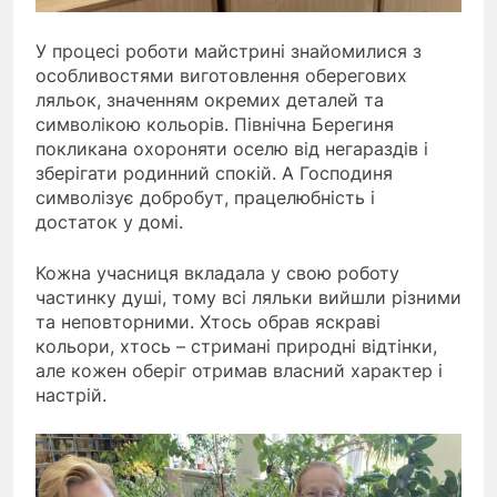
У процесі роботи майстрині знайомилися з
особливостями виготовлення оберегових
ляльок, значенням окремих деталей та
символікою кольорів. Північна Берегиня
покликана охороняти оселю від негараздів і
зберігати родинний спокій. А Господиня
символізує добробут, працелюбність і
достаток у домі.
Кожна учасниця вкладала у свою роботу
частинку душі, тому всі ляльки вийшли різними
та неповторними. Хтось обрав яскраві
кольори, хтось – стримані природні відтінки,
але кожен оберіг отримав власний характер і
настрій.