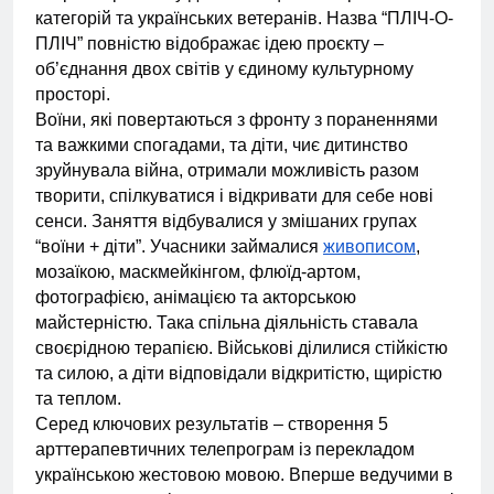
категорій та українських ветеранів. Назва “ПЛІЧ-О-
ПЛІЧ” повністю відображає ідею проєкту –
об’єднання двох світів у єдиному культурному
просторі.
Воїни, які повертаються з фронту з пораненнями
та важкими спогадами, та діти, чиє дитинство
зруйнувала війна, отримали можливість разом
творити, спілкуватися і відкривати для себе нові
сенси. Заняття відбувалися у змішаних групах
“воїни + діти”. Учасники займалися
живописом
,
мозаїкою, маскмейкінгом, флюїд-артом,
фотографією, анімацією та акторською
майстерністю. Така спільна діяльність ставала
своєрідною терапією. Військові ділилися стійкістю
та силою, а діти відповідали відкритістю, щирістю
та теплом.
Серед ключових результатів – створення 5
арттерапевтичних телепрограм із перекладом
українською жестовою мовою. Вперше ведучими в