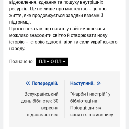
відновлення, єднання та пошуку внутрішніх
ресурсів. Це не лише про мистецтво – це про
життя, яке продовжується завдяки взаємній
підтримці.
Проєкт показав, що навіть у найтемніші часи
можливо знаходити світло й створювати нову
історію – історію єдності, віри та сили українського
народу.
Позначено:
ПЛІЧ-О-ПЛІЧ
Попередній:
Наступний:
Навігація
записів
Всеукраїнський
“Фарби і настрій” у
день бібліотек 30
бібліотеці на
вересня
Пріорці: дитячі
відзначається
заняття з живопису