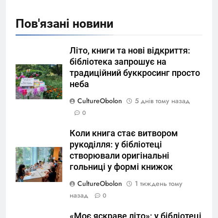
Пов'язані новини
Літо, книги та нові відкриття:
бібліотека запрошує на
традиційний буккросинг просто
неба
CultureObolon
5 днів тому назад
0
Коли книга стає витвором
рукоділля: у бібліотеці
створювали оригінальні
гольниці у формі книжок
CultureObolon
1 тиждень тому
назад
0
«Моє яскраве літо»: у бібліотеці