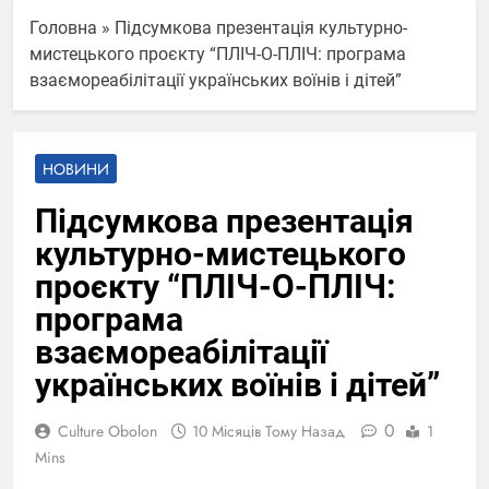
Головна
»
Підсумкова презентація культурно-
мистецького проєкту “ПЛІЧ-О-ПЛІЧ: програма
взаємореабілітації українських воїнів і дітей”
НОВИНИ
Підсумкова презентація
культурно-мистецького
проєкту “ПЛІЧ-О-ПЛІЧ:
програма
взаємореабілітації
українських воїнів і дітей”
0
Culture Obolon
10 Місяців Тому Назад
1
Mins