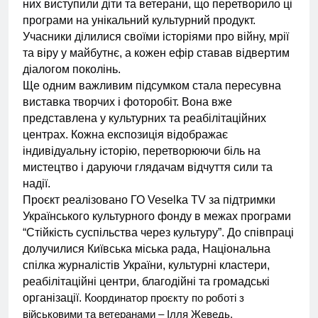
них виступили діти та ветерани, що перетворило ці
програми на унікальний культурний продукт.
Учасники ділилися своїми історіями про війну, мрії
та віру у майбутнє, а кожен ефір ставав відвертим
діалогом поколінь.
Ще одним важливим підсумком стала пересувна
виставка творчих і фоторобіт. Вона вже
представлена у культурних та реабілітаційних
центрах. Кожна експозиція відображає
індивідуальну історію, перетворюючи біль на
мистецтво і даруючи глядачам відчуття сили та
надії.
Проєкт реалізовано ГО Veselka TV за підтримки
Українського культурного фонду в межах програми
“Стійкість суспільства через культуру”. До співпраці
долучилися Київська міська рада, Національна
спілка журналістів України, культурні кластери,
реабілітаційні центри, благодійні та громадські
організації. К
оординатор проєкту по роботі з
військовими та ветеранами – Ілля Жеведь.