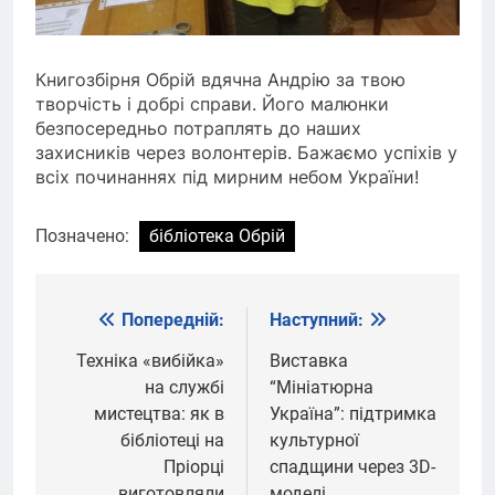
Книгозбірня Обрій вдячна Андрію за твою
творчість і добрі справи. Його малюнки
безпосередньо потраплять до наших
захисників через волонтерів. Бажаємо успіхів у
всіх починаннях під мирним небом України!
Позначено:
бібліотека Обрій
Попередній:
Наступний:
Навігація
записів
Техніка «вибійка»
Виставка
на службі
“Мініатюрна
мистецтва: як в
Україна”: підтримка
бібліотеці на
культурної
Пріорці
спадщини через 3D-
виготовляли
моделі