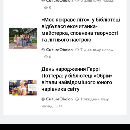
CultureObolon
6 днів тому назад
0
«Моє яскраве літо»: у бібліотеці
відбулася екочитанка-
майстерка, сповнена творчості
та літнього настрою
CultureObolon
7 днів тому назад
0
День народження Гаррі
Поттера: у бібліотеці «Обрій»
вітали найвідомішого юного
чарівника світу
CultureObolon
1 тиждень тому
назад
0