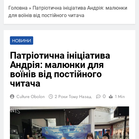
Головна
»
Патріотична ініціатива Андрія: малюнки
для воїнів від постійного читача
НОВИНИ
Патріотична ініціатива
Андрія: малюнки для
воїнів від постійного
читача
0
Culture Obolon
2 Роки Тому Назад
1 Min