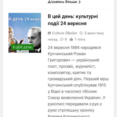
Дізнатись більше
В цей день: культурні
події 24 вересня
Culture Obolon
2 роки тому
назад
0
1 mins
24 вересня 1894 народився
В ЦЕЙ ДЕНЬ
Купчинський Роман
Григорович — український
поет, прозаїк, журналіст,
композитор, критик та
громадський діяч. Перший вірш
Купчинський опублікував 1915
у Відні в часописі «Вісник
Союзу визволення України». У
рукописі передавали з рук у
руки стрілецьку хроніку
Романа Купчинського