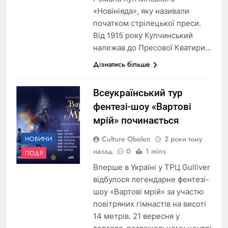
«Новініяда», яку називали
початком стрілецької преси.
Від 1915 року Купчинський
належав до Пресової Кватири…
Дізнатись більше
Всеукраїнський тур
фентезі-шоу «Вартові
мрій» починається
Culture Obolon
2 роки тому
НОВИНИ
назад
0
1 mins
ПОДІЇ
Вперше в Україні у ТРЦ Gulliver
відбулося легендарне фентезі-
шоу «Вартові мрій» за участю
повітряних гімнастів на висоті
14 метрів. 21 вересня у