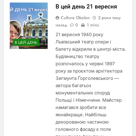
В цей день 21 вересня
Culture Obolon
2 роки тому
назад
0
1 mins
21 вересня 1940 року
Львівський театр опери і
В ЦЕЙ ДЕНЬ
балету відкрили в центрі міста.
Будівництво театру
розпочалось у червні 1897
року за проєктом архітектора
Зигмунта Ґорголевського —
автора багатьох
монументальних споруд
Польщі і Німеччини. Майстер
намагався зробити все
якнайкраще. Найбільш
декорованою частиною
головного фасаду є поле