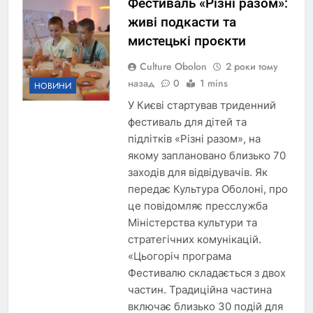
Фестиваль «Різні разом»:
живі подкасти та
мистецькі проєкти
Culture Obolon
2 роки тому
назад
0
1 mins
НОВИНИ
У Києві стартував триденний
фестиваль для дітей та
підлітків «Різні разом», на
якому заплановано близько 70
заходів для відвідувачів. Як
передає Культура Оболоні, про
це повідомляє пресслужба
Міністерства культури та
стратегічних комунікацій.
«Цьогоріч програма
Фестивалю складається з двох
частин. Традиційна частина
включає близько 30 подій для