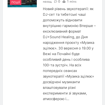
назад
0
1 mins
ПОДІЇ
Новий рівень звукотерапії: як
DJ-сет та тибетські чаші
допоможуть відновити
внутрішню гармонію Вперше –
ексклюзивний формат
DJ+Sound Healing, до Дня
народження проєкту «Музика
зцілює». 30 вересня о 19.00 у
Вежі на Почайні буде
особливий день і особлива
100-та зустріч. На всіх
попередніх сеансах
звукотерапії «Музика зцілює»
досвідчені музиканти
влаштовували різні
експерименти зі звуками,
атмосферою і…