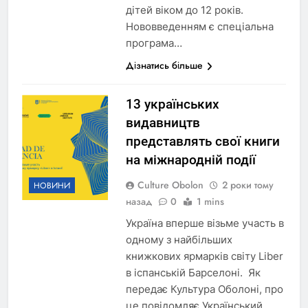
дітей віком до 12 років.
Нововведенням є спеціальна
програма…
Дізнатись більше
13 українських
видавництв
представлять свої книги
на міжнародній події
Culture Obolon
2 роки тому
НОВИНИ
назад
0
1 mins
Україна вперше візьме участь в
одному з найбільших
книжкових ярмарків світу Liber
в іспанській Барселоні. Як
передає Культура Оболоні, про
це повідомляє Український