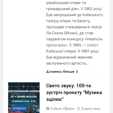
український співак та
громадський діяч. У 1962 році
був запрошений до Київського
театру опери та балету,
проходив стажування в театрі
Ла Скала (Мілан), де став
лауреатом конкурсу «Неаполь
проти всіх». З 1965 — соліст
Київської опери. У 1967 році
був відзначений званням
заслуженого артиста…
Дізнатись більше
Свято звуку: 100-та
зустріч проєкту “Музика
зцілює”
Culture Obolon
2 роки тому
НОВИНИ