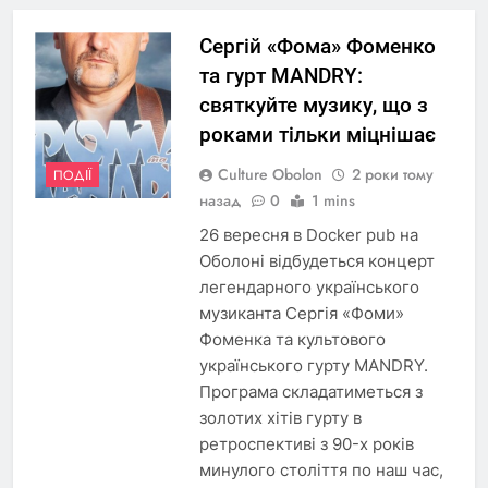
Сергій «Фома» Фоменко
та гурт MANDRY:
святкуйте музику, що з
роками тільки міцнішає
Culture Obolon
2 роки тому
ПОДІЇ
назад
0
1 mins
26 вересня в Docker pub на
Оболоні відбудеться концерт
легендарного українського
музиканта Сергія «Фоми»
Фоменка та культового
українського гурту MANDRY.
Програма складатиметься з
золотих хітів гурту в
ретроспективі з 90-х років
минулого століття по наш час,