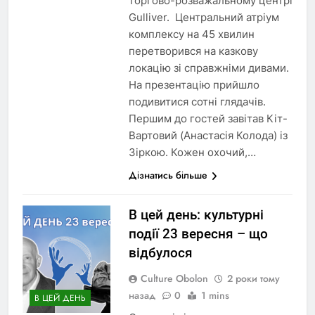
торгово-розважальному центрі
Gulliver. Центральний атріум
комплексу на 45 хвилин
перетворився на казкову
локацію зі справжніми дивами.
На презентацію прийшло
подивитися сотні глядачів.
Першим до гостей завітав Кіт-
Вартовий (Анастасія Колода) із
Зіркою. Кожен охочий,…
Дізнатись більше
В цей день: культурні
події 23 вересня – що
відбулося
Culture Obolon
2 роки тому
назад
0
1 mins
В ЦЕЙ ДЕНЬ