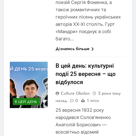
поезій Сергія Фоменка, а
також романтичних та
героїчних пісень українських
авторів XX-XI століть. Гурт
«Мандри» поєднує в собі
багато…
Дізнатись більше
В цей день: культурні
події 25 вересня – що
відбулося
Culture Obolon
2 роки тому
назад
0
1 mins
В ЦЕЙ ДЕНЬ
25 вересня 1932 року
народився Солов’яненко
Анатолій Борисович —
всесвітньо відомий