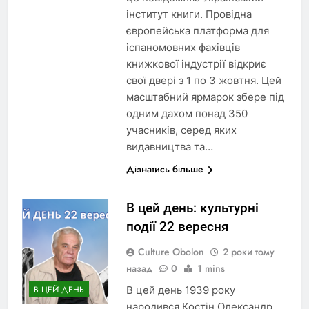
інститут книги. Провідна
європейська платформа для
іспаномовних фахівців
книжкової індустрії відкриє
свої двері з 1 по 3 жовтня. Цей
масштабний ярмарок збере під
одним дахом понад 350
учасників, серед яких
видавництва та…
Дізнатись більше
В цей день: культурні
події 22 вересня
Culture Obolon
2 роки тому
назад
0
1 mins
В цей день 1939 року
В ЦЕЙ ДЕНЬ
народився Костін Олександр