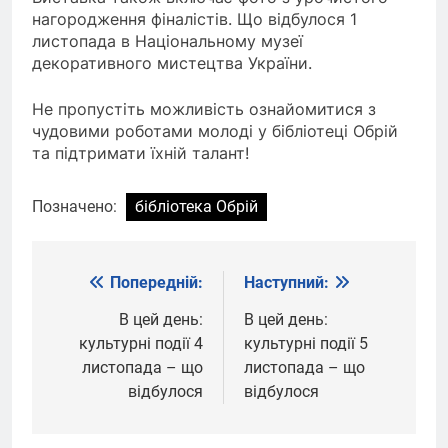
нагородження фіналістів. Що відбулося 1
листопада в Національному музеї
декоративного мистецтва України.
Не пропустіть можливість ознайомитися з
чудовими роботами молоді у бібліотеці Обрій
та підтримати їхній талант!
Позначено:
бібліотека Обрій
Попередній:
Наступний:
Навігація
записів
В цей день:
В цей день:
культурні події 4
культурні події 5
листопада – що
листопада – що
відбулося
відбулося