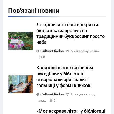
Пов'язані новини
Літо, книги та нові відкриття:
бібліотека запрошує на
традиційний буккросинг просто
неба
CultureObolon
5 днів тому назад
0
Коли книга стає витвором
рукоділля: у бібліотеці
створювали оригінальні
гольниці у формі книжок
CultureObolon
1 тиждень тому
назад
0
«Моє яскраве літо»: у бібліотеці