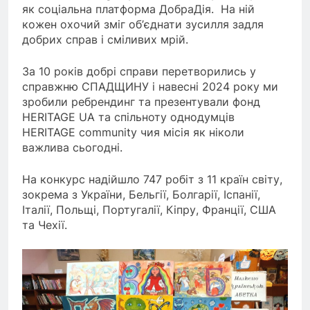
як соціальна платформа ДобраДія. На ній
кожен охочий зміг об’єднати зусилля задля
добрих справ і сміливих мрій.
За 10 років добрі справи перетворились у
справжню СПАДЩИНУ і навесні 2024 року ми
зробили ребрендинг та презентували фонд
HERITAGE UA та спільноту однодумців
HERITAGE community чия місія як ніколи
важлива сьогодні.
На конкурс надійшло 747 робіт з 11 країн світу,
зокрема з України, Бельгії, Болгарії, Іспанії,
Італії, Польщі, Португалії, Кіпру, Франції, США
та Чехії.