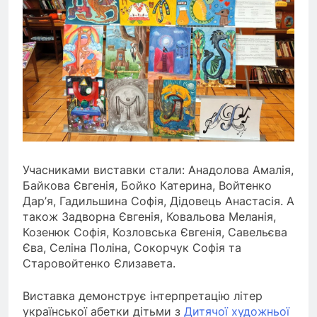
Учасниками виставки стали: Анадолова Амалія,
Байкова Євгенія, Бойко Катерина, Войтенко
Дар’я, Гадильшина Софія, Дідовець Анастасія. А
також Задворна Євгенія, Ковальова Меланія,
Козенюк Софія, Козловська Євгенія, Савельєва
Єва, Селіна Поліна, Сокорчук Софія та
Старовойтенко Єлизавета.
Виставка демонструє інтерпретацію літер
української абетки дітьми з
Дитячої художньої