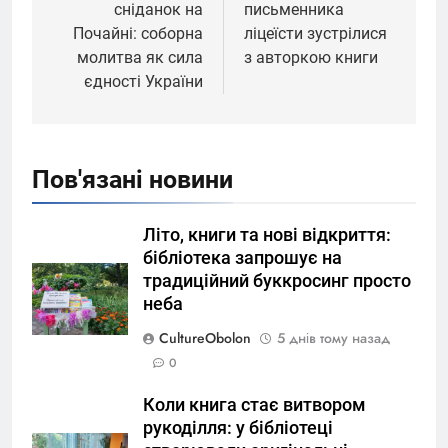
сніданок на
письменника
Почайні: соборна
ліцеїсти зустрілися
молитва як сила
з авторкою книги
єдності України
Пов'язані новини
Літо, книги та нові відкриття:
бібліотека запрошує на
традиційний буккросинг просто
неба
CultureObolon
5 днів тому назад
0
Коли книга стає витвором
рукоділля: у бібліотеці