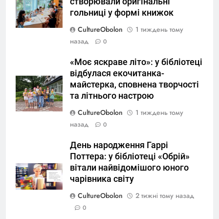
створювали оригінальні
гольниці у формі книжок
CultureObolon
1 тиждень тому
назад
0
«Моє яскраве літо»: у бібліотеці
відбулася екочитанка-
майстерка, сповнена творчості
та літнього настрою
CultureObolon
1 тиждень тому
назад
0
День народження Гаррі
Поттера: у бібліотеці «Обрій»
вітали найвідомішого юного
чарівника світу
CultureObolon
2 тижні тому назад
0