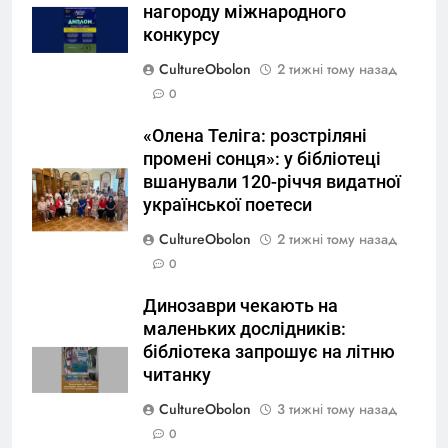
нагороду міжнародного
конкурсу
CultureObolon
2 тижні тому назад
0
«Олена Теліга: розстріляні
промені сонця»: у бібліотеці
вшанували 120-річчя видатної
української поетеси
CultureObolon
2 тижні тому назад
0
Динозаври чекають на
маленьких дослідників:
бібліотека запрошує на літню
читанку
CultureObolon
3 тижні тому назад
0