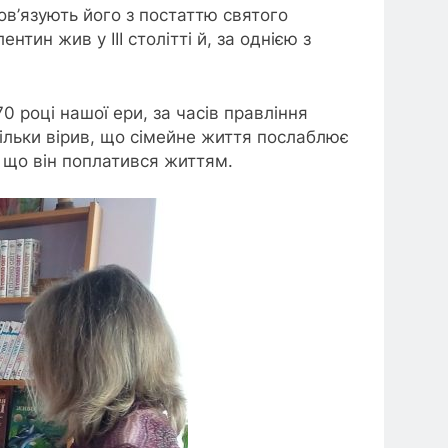
ов’язують його з постаттю святого
тин жив у III столітті й, за однією з
 році нашої ери, за часів правління
кільки вірив, що сімейне життя послаблює
а що він поплатився життям.