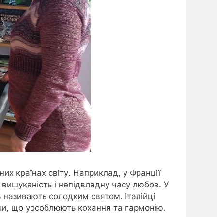
них країнах світу. Наприклад, у Франції
вишуканість і непідвладну часу любов. У
нь називають солодким святом. Італійці
ми, що уособлюють кохання та гармонію.