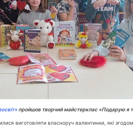
восвіт»
пройшов творчий майстерклас «Подарую я то
илися виготовляти власноруч валентинки, які згодом