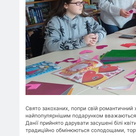
Свято закоханих, попри свій романтичний ха
найпопулярнішим подарунком вважаються ю
Данії прийнято дарувати засушені білі квіт
традиційно обмінюються солодощами, торт