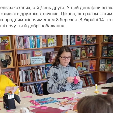
нь закоханих, а й День друга. У цей день фіни вітают
ливість дружніх стосунків. Цікаво, що разом із цим
Міжнародним жіночим днем 8 березня. В Україні 14 лю
плі почуття й добрі побажання.