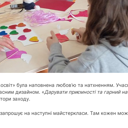
восвіт» була наповнена любов’ю та натхненням. Учас
ласним дизайном. «
Дарувати приємності та гарний на
атори заходу.
 і запрошує на наступні майстеркласи. Там кожен мож