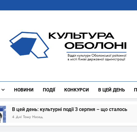
Культура Оболоні
Все Про Роботу Відділу Культури Оболонської Районної 
НОВИНИ
ПОДІЇ
КОНКУРСИ
В ЦЕЙ ДЕНЬ
П
урні події 3 серпня – що сталось
В цей ден
5 Днів Тому 