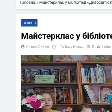
Головна
»
Майстерклас у бібліотеці «Дивосвіт»:
НОВИНИ
Майстерклас у бібліот
0
Culture Obolon
1 Рік Тому Назад
1 Mins