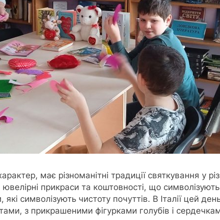
рактер, має різноманітні традиції святкування у різ
велірні прикраси та коштовності, що символізують 
и, які символізують чистоту почуттів. В Італії цей де
ами, з прикрашеними фігурками голубів і сердечка