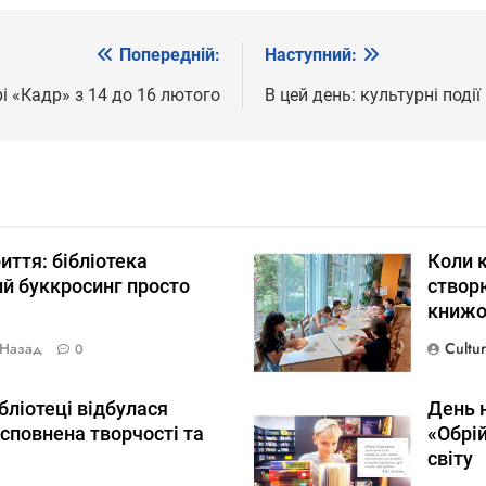
Попередній:
Наступний:
і «Кадр» з 14 до 16 лютого
В цей день: культурні поді
риття: бібліотека
Коли к
й буккросинг просто
створю
книжо
Cultu
 Назад
0
ібліотеці відбулася
День н
сповнена творчості та
«Обрі
світу