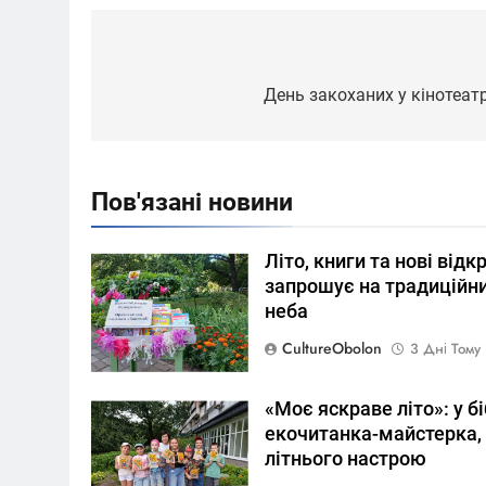
Навігація
записів
День закоханих у кінотеатр
Пов'язані новини
Літо, книги та нові відк
запрошує на традиційни
неба
CultureObolon
3 Дні Тому
«Моє яскраве літо»: у б
екочитанка-майстерка, 
літнього настрою