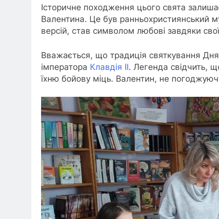
Історичне походження цього свята залишаєт
Валентина. Це був ранньохристиянський муче
версій, став символом любові завдяки сво
Вважається, що традиція святкування Дня з
імператора
Клавдія II
. Легенда свідчить, 
їхню бойову міць. Валентин, не погоджуюч