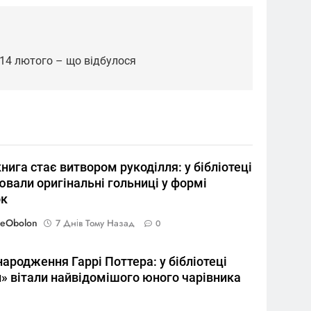
ї 14 лютого – що відбулося
нига стає витвором рукоділля: у бібліотеці
вали оригінальні гольниці у формі
к
reObolon
7 Днів Тому Назад
0
ародження Гаррі Поттера: у бібліотеці
й» вітали найвідомішого юного чарівника