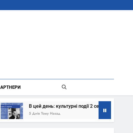
В Місті Києві Державної Адміністрації
АРТНЕРИ
ь: культурні події 2 серпня – що сталось
Ко
Назад
7 