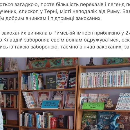
ься загадкою, проте більшість переказів і легенд п
ник, єпископ у Терні, місті неподалік від Риму. Вален
їм добрим вчинкам і підтримці закоханих.
акоханих виникла в Римській імперії приблизно у 270
що Клавдій забороняв своїм воїнам одружуватися, ос
ись із такою забороною, таємно вінчав закоханих, з