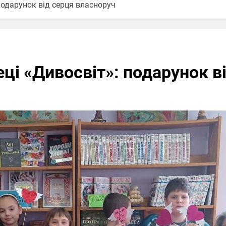
 подарунок від серця власноруч
еці «Дивосвіт»: подарунок в