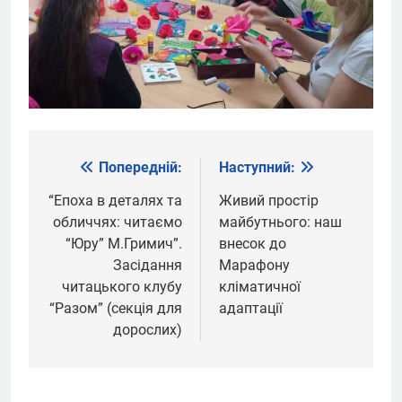
Попередній:
Наступний:
Навігація
записів
“Епоха в деталях та
Живий простір
обличчях: читаємо
майбутнього: наш
“Юру” М.Гримич”.
внесок до
Засідання
Марафону
читацького клубу
кліматичної
“Разом” (секція для
адаптації
дорослих)