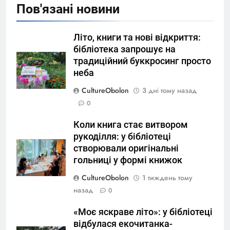
Пов'язані новини
Літо, книги та нові відкриття:
бібліотека запрошує на
традиційний буккросинг просто
неба
CultureObolon
3 дні тому назад
0
Коли книга стає витвором
рукоділля: у бібліотеці
створювали оригінальні
гольниці у формі книжок
CultureObolon
1 тиждень тому
назад
0
«Моє яскраве літо»: у бібліотеці
відбулася екочитанка-