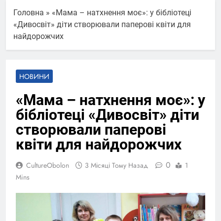
Головна
»
«Мама – натхнення моє»: у бібліотеці
«Дивосвіт» діти створювали паперові квіти для
найдорожчих
НОВИНИ
«Мама – натхнення моє»: у
бібліотеці «Дивосвіт» діти
створювали паперові
квіти для найдорожчих
0
CultureObolon
3 Місяці Тому Назад
1
Mins