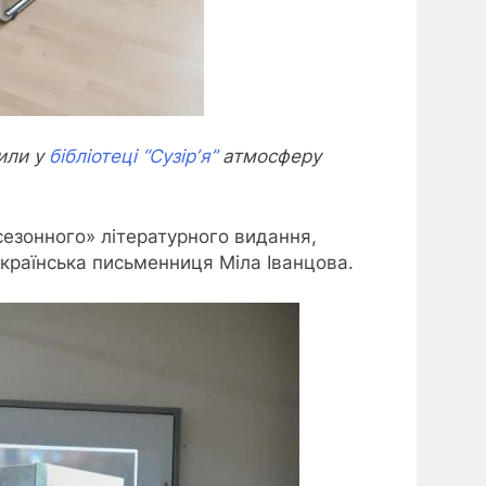
рили у
бібліотеці “Сузірʼя”
атмосферу
«сезонного» літературного видання,
українська письменниця Міла Іванцова.