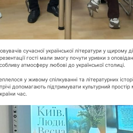
новувачів сучасної української літератури у щирому ді
резентації гості мали змогу почути уривки з оповідан
собливу атмосферу любові до української столиці.
ереплелося у живому спілкуванні та літературних істо
трічі допомагають підтримувати культурний простір 
країни час.