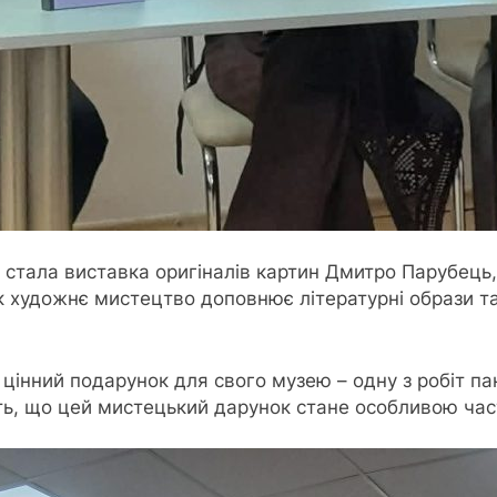
тала виставка оригіналів картин Дмитро Парубець, 
як художнє мистецтво доповнює літературні образи т
інний подарунок для свого музею – одну з робіт па
ь, що цей мистецький дарунок стане особливою част