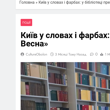
Головна
»
Київ у словах і фарбах: у бібліотеці п
ПОДІЇ
Київ у словах і фарбах
Весна»
0
CultureObolon
3 Місяці Тому Назад
1 M