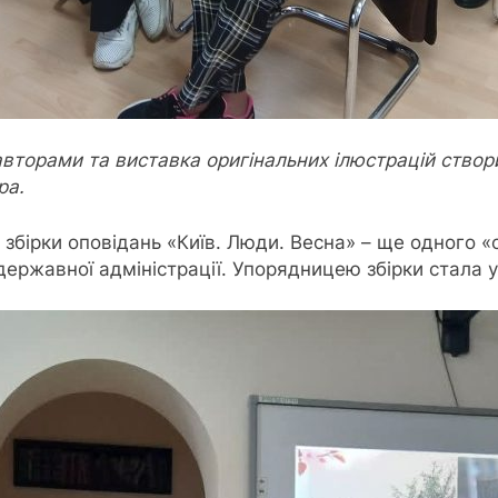
 авторами та виставка оригінальних ілюстрацій ство
ра.
ія збірки оповідань «Київ. Люди. Весна» – ще одного 
 державної адміністрації. Упорядницею збірки стала 