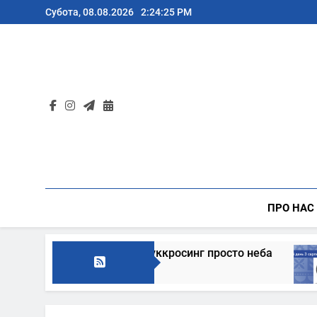
Перейти
Субота, 08.08.2026
2:24:27 PM
до
вмісту
ПРО НАС
кросинг просто неба
В цей день: культурні п
5 Днів Тому Назад