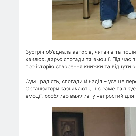
Зустріч об’єднала авторів, читачів та поці
хвилює, дарує спогади та емоції. Під час п
про історію створення книжки та відчути о
Сум і радість, спогади й надія – усе це п
Організатори зазначають, що саме такі зус
емоції, особливо важливі у непростий для 