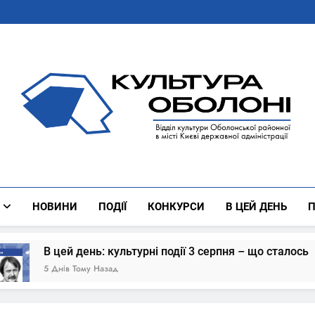
Культура Оболоні
Все Про Роботу Відділу Культури Оболонської Районної 
НОВИНИ
ПОДІЇ
КОНКУРСИ
В ЦЕЙ ДЕНЬ
П
одії 3 серпня – що сталось
В цей день: кул
6 Днів Тому Назад