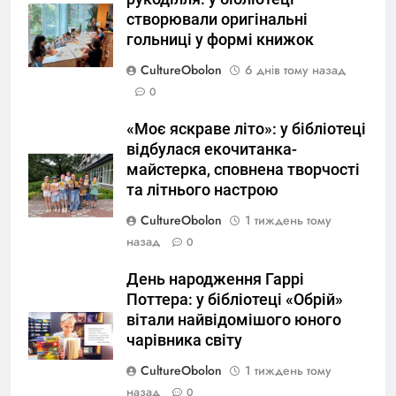
створювали оригінальні
гольниці у формі книжок
CultureObolon
6 днів тому назад
0
«Моє яскраве літо»: у бібліотеці
відбулася екочитанка-
майстерка, сповнена творчості
та літнього настрою
CultureObolon
1 тиждень тому
назад
0
День народження Гаррі
Поттера: у бібліотеці «Обрій»
вітали найвідомішого юного
чарівника світу
CultureObolon
1 тиждень тому
назад
0