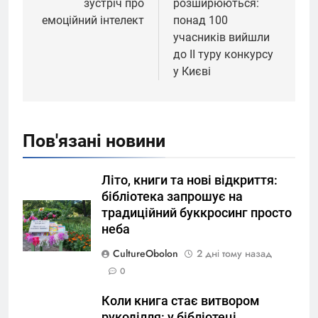
зустріч про
розширюються:
емоційний інтелект
понад 100
учасників вийшли
до ІІ туру конкурсу
у Києві
Пов'язані новини
Літо, книги та нові відкриття:
бібліотека запрошує на
традиційний буккросинг просто
неба
CultureObolon
2 дні тому назад
0
Коли книга стає витвором
рукоділля: у бібліотеці