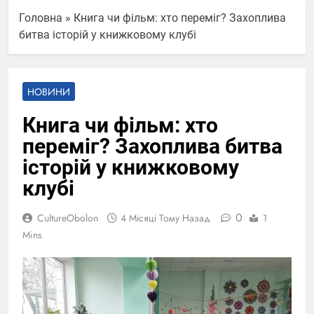
Головна
»
Книга чи фільм: хто переміг? Захоплива
битва історій у книжковому клубі
НОВИНИ
Книга чи фільм: хто
переміг? Захоплива битва
історій у книжковому
клубі
0
CultureObolon
4 Місяці Тому Назад
1
Mins