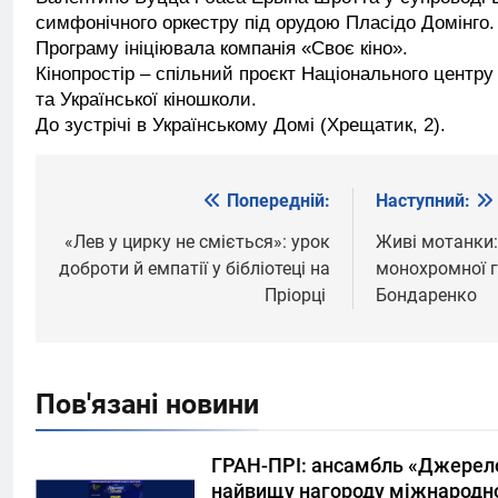
симфонічного оркестру під орудою Пласідо Домінго
Програму ініціювала компанія «Своє кіно».
Кінопростір – спільний проєкт Національного центру
та Української кіношколи.
До зустрічі в Українському Домі (Хрещатик, 2).
Попередній:
Наступний:
Навігація
записів
«Лев у цирку не сміється»: урок
Живі мотанки:
доброти й емпатії у бібліотеці на
монохромної гр
Пріорці
Бондаренко
Пов'язані новини
ГРАН-ПРІ: ансамбль «Джерел
найвищу нагороду міжнародно