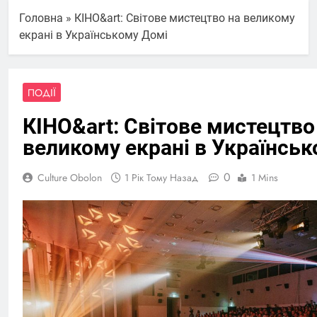
Головна
»
КІНО&art: Світове мистецтво на великому
екрані в Українському Домі
ПОДІЇ
КІНО&art: Світове мистецтво
великому екрані в Українсь
0
Culture Obolon
1 Рік Тому Назад
1 Mins