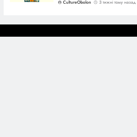
CultureObolon
3 тижні тому назад