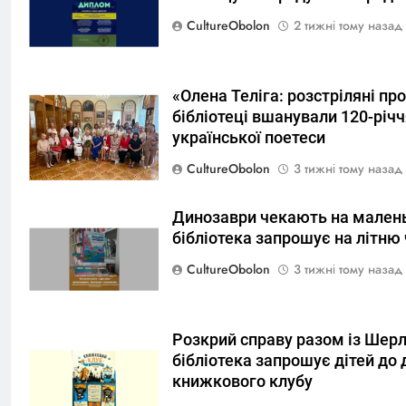
CultureObolon
2 тижні тому назад
«Олена Теліга: розстріляні про
бібліотеці вшанували 120-річч
української поетеси
CultureObolon
3 тижні тому назад
Динозаври чекають на малень
бібліотека запрошує на літню
CultureObolon
3 тижні тому назад
Розкрий справу разом із Шер
бібліотека запрошує дітей до
книжкового клубу