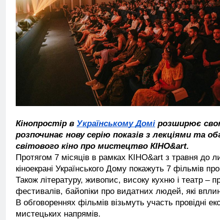
Кінопростір в
Українському Домі
розширює свою
розпочинає нову серію показів з лекціями та о
світового кіно про мистецтво КІНО&art.
Протягом 7 місяців в рамках КІНО&art з травня до л
кіноекрані Українського Дому покажуть 7 фільмів про 
Також літературу, живопис, високу кухню і театр – 
фестивалів, байопіки про видатних людей, які впли
В обговореннях фільмів візьмуть участь провідні екс
мистецьких напрямів.