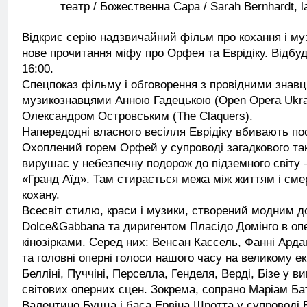
театр / Божественна Сара / Sarah Bernhardt, la
Відкриє серію надзвичайний фільм про кохання і м
нове прочитання міфу про Орфея та Еврідіку. Відбуд
16:00.
Спецпоказ фільму і обговорення з провідними знав
музикознавцями Анною Гадецькою (Open Opera Ukra
Олександром Островським (The Claquers).
Напередодні власного весілля Еврідіку вбивають по
Охоплений горем Орфей у супроводі загадкового та
вирушає у небезпечну подорож до підземного світу 
«Гранд Аїд». Там стирається межа між життям і см
кохану.
Всесвіт стилю, краси і музики, створений модним 
Dolce&Gabbana та диригентом Пласідо Домінго в опе
кінозірками. Серед них: Венсан Кассель, Фанні Арда
та головні оперні голоси нашого часу на великому екр
Белліні, Пуччіні, Перселла, Генделя, Верді, Бізе у ви
світових оперних сцен. Зокрема, сопрано Маріам Бат
Валентино Буцца і баса Ервіна Шротта у супроводі