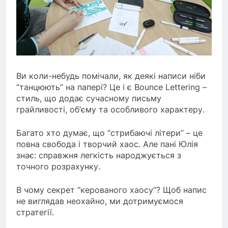
Ви коли-небудь помічали, як деякі написи ніби
“танцюють” на папері? Це і є Bounce Lettering –
стиль, що додає сучасному письму
грайливості, об’єму та особливого характеру.
Багато хто думає, що “стрибаючі літери” – це
повна свобода і творчий хаос. Але пані
Юлія
знає: справжня легкість народжується з
точного розрахунку.
В чому секрет “керованого хаосу”? Щоб напис
не виглядав неохайно, ми дотримуємося
стратегії.