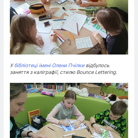
У
бібліотеці імені Олени Пчілки
відбулось
заняття з каліграфії, стилю Bounce Lettering.