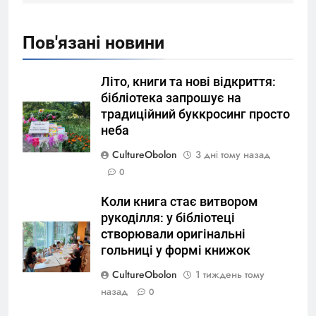
Пов'язані новини
Літо, книги та нові відкриття:
бібліотека запрошує на
традиційний буккросинг просто
неба
CultureObolon
3 дні тому назад
0
Коли книга стає витвором
рукоділля: у бібліотеці
створювали оригінальні
гольниці у формі книжок
CultureObolon
1 тиждень тому
назад
0