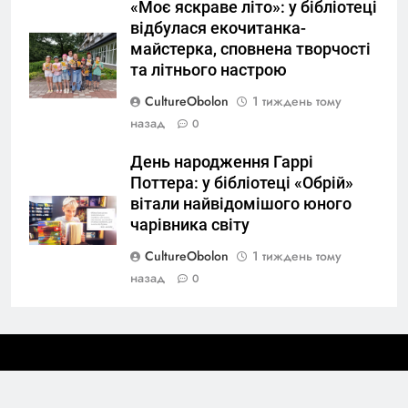
«Моє яскраве літо»: у бібліотеці
відбулася екочитанка-
майстерка, сповнена творчості
та літнього настрою
CultureObolon
1 тиждень тому
назад
0
День народження Гаррі
Поттера: у бібліотеці «Обрій»
вітали найвідомішого юного
чарівника світу
CultureObolon
1 тиждень тому
назад
0