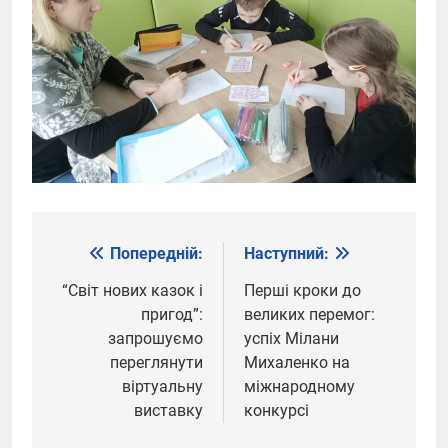
Попередній:
Наступний:
Навігація
записів
“Світ нових казок і
Перші кроки до
пригод”:
великих перемог:
запрошуємо
успіх Мілани
переглянути
Михаленко на
віртуальну
міжнародному
виставку
конкурсі