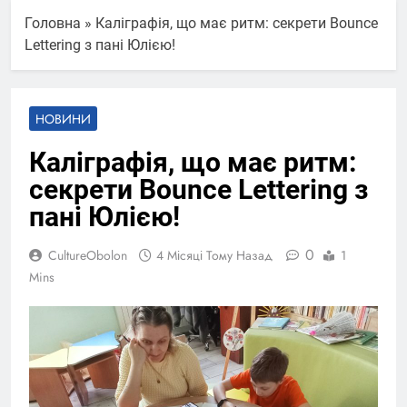
Головна
»
Каліграфія, що має ритм: секрети Bounce
Lettering з пані Юлією!
НОВИНИ
Каліграфія, що має ритм:
секрети Bounce Lettering з
пані Юлією!
0
CultureObolon
4 Місяці Тому Назад
1
Mins