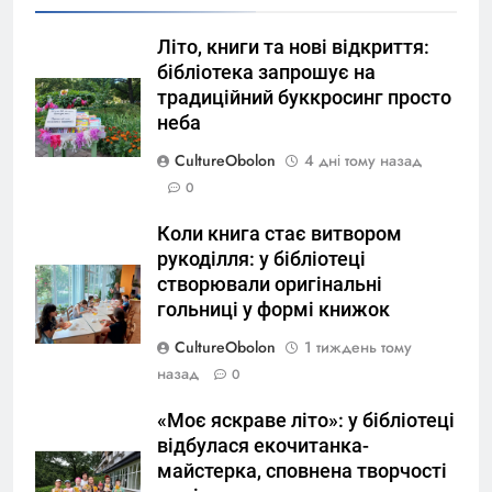
Літо, книги та нові відкриття:
бібліотека запрошує на
традиційний буккросинг просто
неба
CultureObolon
4 дні тому назад
0
Коли книга стає витвором
рукоділля: у бібліотеці
створювали оригінальні
гольниці у формі книжок
CultureObolon
1 тиждень тому
назад
0
«Моє яскраве літо»: у бібліотеці
відбулася екочитанка-
майстерка, сповнена творчості