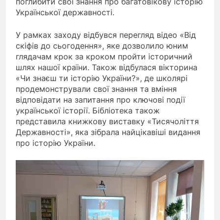
поглибити свої знання про багатовікову історію
Української державності.
У рамках заходу відбувся перегляд відео «Від
скіфів до сьогодення», яке дозволило юним
глядачам крок за кроком пройти історичний
шлях нашої країни. Також відбулася вікторина
«Чи знаєш ти історію України?», де школярі
продемонстрували свої знання та вміння
відповідати на запитання про ключові події
української історії. Бібліотека також
представила книжкову виставку «Тисячоліття
Державності», яка зібрала найцікавіші видання
про історію України.