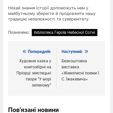
Нехай знання історії допоможуть нам у
майбутньому зберегти й продовжити нашу
традицію незалежності та суверенітету.
Позначено:
бібліотека Героїв Небесної Сотні
Попередній:
Наступний:
Навігація
записів
Художня казка у
Безкоштовна
книгозбірні на
виставка
Пріорці: мистецькі
«Живописні поеми І.
твори “У морі
С. Їжакевича»
зеленому”
Пов'язані новини