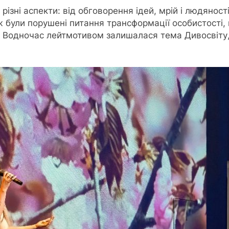
різні аспекти: від обговорення ідей, мрій і людяност
ж були порушені питання трансформації особистості, в
ом. Водночас лейтмотивом залишалася тема Дивосвіту,