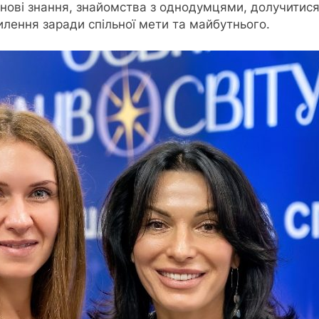
ові знання, знайомства з однодумцями, долучитися 
силення заради спільної мети та майбутнього.