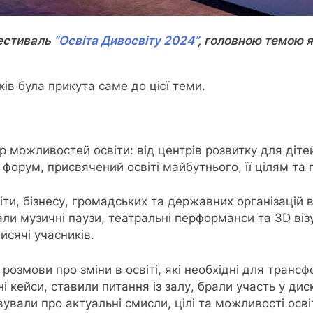
естиваль
“Освіта Дивосвіту 2024”
, головною темою я
ів була прикута саме до цієї теми.
ожливостей освіти: від центрів розвитку для дітей, 
а форум, присвячений освіті майбутнього, її цілям т
віти, бізнесу, громадських та державних організацій
 музичні паузи, театральні перформанси та 3D візуал
тисячі учасників.
озмови про зміни в освіті, які необхідні для трансф
 кейси, ставили питання із залу, брали участь у дис
ували про актуальні смисли, цілі та можливості освіт