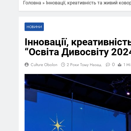
Головна
»
Інновації, креативність та живий ково
НОВИНИ
Інновації, креативніс
“Освіта Дивосвіту 202
0
Culture Obolon
2 Роки Тому Назад
1 Mi