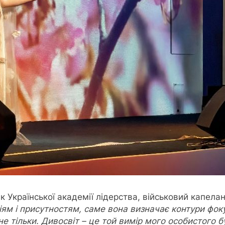
ик Української академії лідерства, військовий капелан
ям і присутностям, саме вона визначає контури фоку
не тільки. Дивосвіт – це той вимір мого особистого б