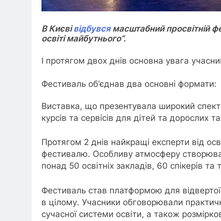
В Києві
відбувся
масштабний просвітній ф
освіті майбутнього”.
І протягом двох днів основна увага учасник
Фестиваль об’єднав два основні формати:
Виставка, що презентувала широкий спектр м
курсів та сервісів для дітей та дорослих т
Протягом 2 днів найкращі експерти від ос
фестивалю. Особливу атмосферу створювали
понад 50 освітніх закладів, 60 спікерів та 
Фестиваль став платформою для відвертої р
в цілому. Учасники обговорювали практичні
сучасної системи освіти, а також розмірков