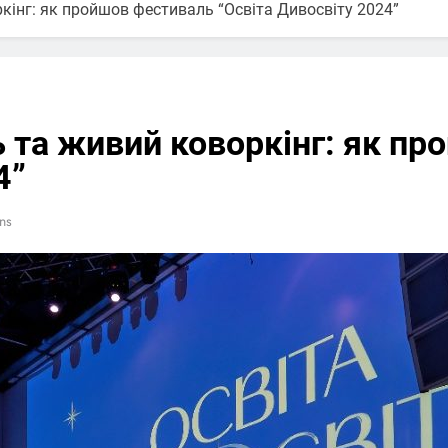
ркінг: як пройшов фестиваль “Освіта Дивосвіту 2024”
ть та живий коворкінг: як п
4”
ns