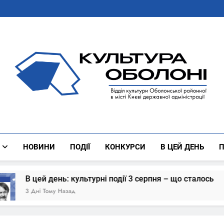
Культура Оболоні
Все Про Роботу Відділу Культури Оболонської Районної 
НОВИНИ
ПОДІЇ
КОНКУРСИ
В ЦЕЙ ДЕНЬ
П
дії 3 серпня – що сталось
В цей день: куль
4 Дні Тому Назад