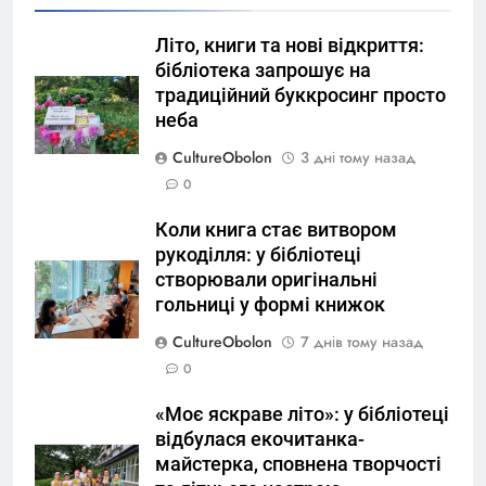
Літо, книги та нові відкриття:
бібліотека запрошує на
традиційний буккросинг просто
неба
CultureObolon
3 дні тому назад
0
Коли книга стає витвором
рукоділля: у бібліотеці
створювали оригінальні
гольниці у формі книжок
CultureObolon
7 днів тому назад
0
«Моє яскраве літо»: у бібліотеці
відбулася екочитанка-
майстерка, сповнена творчості