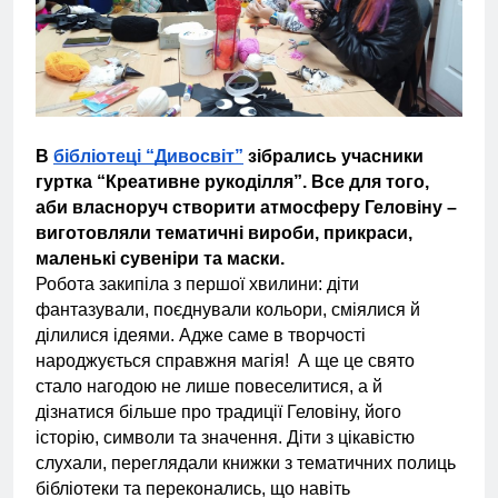
В
бібліотеці “Дивосвіт”
зібрались учасники
гуртка “Креативне рукоділля”. Все для того,
аби власноруч створити атмосферу Геловіну –
виготовляли тематичні вироби, прикраси,
маленькі сувеніри та маски.
Робота закипіла з першої хвилини: діти
фантазували, поєднували кольори, сміялися й
ділилися ідеями. Адже саме в творчості
народжується справжня магія!
А ще це свято
стало нагодою не лише повеселитися, а й
дізнатися більше про традиції Геловіну, його
історію, символи та значення. Діти з цікавістю
слухали, переглядали книжки з тематичних полиць
бібліотеки та переконались, що навіть