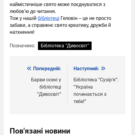
наймістичніше свято може поєднуватися з
любов’ю до читання.
Тож у нашій
бібліотеці
Геловін – це не просто
забави, а справжнє свято креативу, дружби й
натхнення!
Позначено:
Бібліотека "Дивосвіт"
Попередній:
Наступний:
Навігація
записів
Барви осені у
Бібліотека “Сузірʼя”:
бібліотеці
“Україна
“Дивосвіт”
починається з
тебе!”
Пов'язані новини