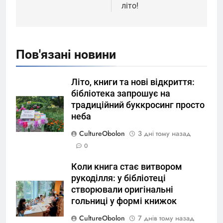
літо!
Пов'язані новини
Літо, книги та нові відкриття:
бібліотека запрошує на
традиційний буккросинг просто
неба
CultureObolon
3 дні тому назад
0
Коли книга стає витвором
рукоділля: у бібліотеці
створювали оригінальні
гольниці у формі книжок
CultureObolon
7 днів тому назад