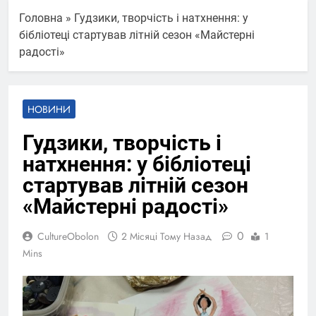
Головна
»
Гудзики, творчість і натхнення: у
бібліотеці стартував літній сезон «Майстерні
радості»
НОВИНИ
Гудзики, творчість і
натхнення: у бібліотеці
стартував літній сезон
«Майстерні радості»
0
CultureObolon
2 Місяці Тому Назад
1
Mins