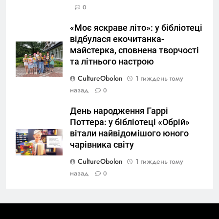
0
«Моє яскраве літо»: у бібліотеці
відбулася екочитанка-
майстерка, сповнена творчості
та літнього настрою
CultureObolon
1 тиждень тому
назад
0
День народження Гаррі
Поттера: у бібліотеці «Обрій»
вітали найвідомішого юного
чарівника світу
CultureObolon
1 тиждень тому
назад
0