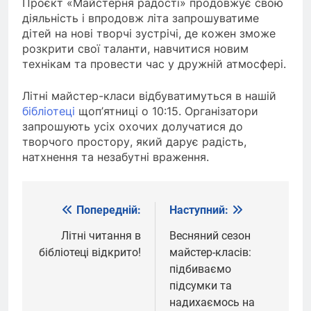
Проєкт «Майстерня радості» продовжує свою
діяльність і впродовж літа запрошуватиме
дітей на нові творчі зустрічі, де кожен зможе
розкрити свої таланти, навчитися новим
технікам та провести час у дружній атмосфері.
Літні майстер-класи відбуватимуться в нашій
бібліотеці
щоп’ятниці о 10:15. Організатори
запрошують усіх охочих долучатися до
творчого простору, який дарує радість,
натхнення та незабутні враження.
Попередній:
Наступний:
Навігація
записів
Літні читання в
Весняний сезон
бібліотеці відкрито!
майстер-класів:
підбиваємо
підсумки та
надихаємось на