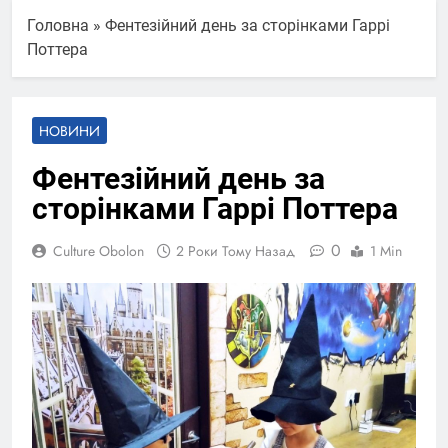
Головна
»
Фентезійний день за сторінками Гаррі
Поттера
НОВИНИ
Фентезійний день за
сторінками Гаррі Поттера
0
Culture Obolon
2 Роки Тому Назад
1 Min