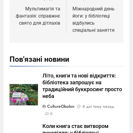
записів
Мультимагія та
Міжнародний день
фантазія: справжнє
йоги: у бібліотеці
свято для дітлахів
відбулись
спеціальні заняття
Пов'язані новини
Літо, книги та нові відкриття:
бібліотека запрошує на
традиційний буккросинг просто
неба
CultureObolon
4 дні тому назад
0
Коли книга стає витвором