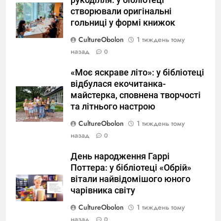
рукоділля: у бібліотеці
створювали оригінальні
гольниці у формі книжок
CultureObolon
1 тиждень тому
назад
0
«Моє яскраве літо»: у бібліотеці
відбулася екочитанка-
майстерка, сповнена творчості
та літнього настрою
CultureObolon
1 тиждень тому
назад
0
День народження Гаррі
Поттера: у бібліотеці «Обрій»
вітали найвідомішого юного
чарівника світу
CultureObolon
1 тиждень тому
назад
0