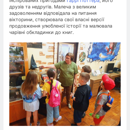
інспірованих пригодами
Гаррі Поттера
, його
друзів та недругів. Малеча з великим
задоволенням відповідала на питання
вікторини, створювала свої власні версії
продовження улюбленої історії та малювала
чарівні обкладинки до книг.