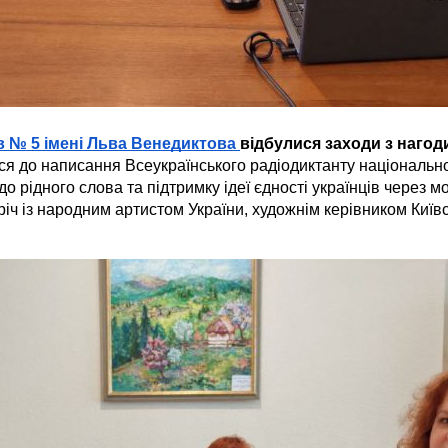
в № 5 імені Льва Венедиктова
відбулися заходи з нагод
я до написання Всеукраїнського радіодиктанту національної
рідного слова та підтримку ідеї єдності українців через мо
тріч із народним артистом України, художнім керівником Киї