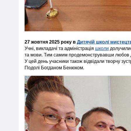
27 жовтня 2025 року в
Дитячій школі мистецт
Учні, викладачі та адміністрація
школи
долучилис
та мови. Тим самим продемонструвавши любов до 
У цей день учасники також відвідали творчу зус
Подолі Богданом Бенюком.