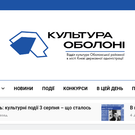
Культура Оболоні
Все Про Роботу Відділу Культури Оболонської Районної 
НОВИНИ
ПОДІЇ
КОНКУРСИ
В ЦЕЙ ДЕНЬ
П
 3 серпня – що сталось
В цей день: культур
4 Дні Тому Назад