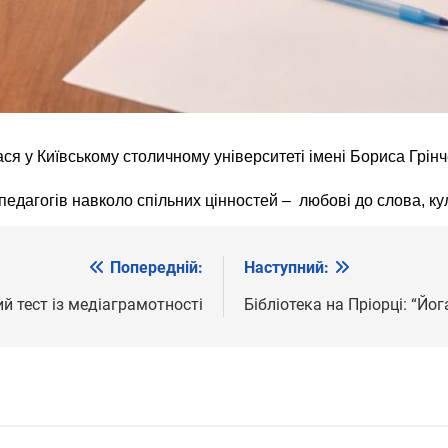
ася у Київському столичному університеті імені Бориса Грін
 педагогів навколо спільних цінностей – любові до слова, к
Попередній:
Наступний:
й тест із медіаграмотності
Бібліотека на Пріорці: “Йо