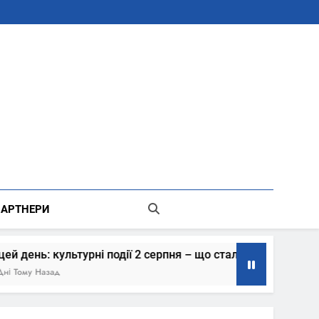
В Місті Києві Державної Адміністрації
АРТНЕРИ
ні події 2 серпня – що сталось
Коли книга с
6 Днів Тому Наз