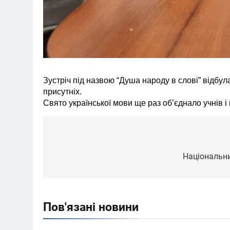
Зустріч під назвою “Душа народу в слові” відбул
присутніх.
Свято української мови ще раз об’єднало учнів і
Навігація
записів
Національни
Пов'язані новини