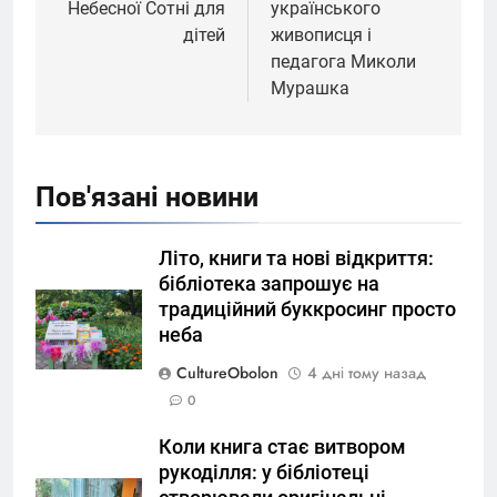
Небесної Сотні для
українського
дітей
живописця і
педагога Миколи
Мурашка
Пов'язані новини
Літо, книги та нові відкриття:
бібліотека запрошує на
традиційний буккросинг просто
неба
CultureObolon
4 дні тому назад
0
Коли книга стає витвором
рукоділля: у бібліотеці