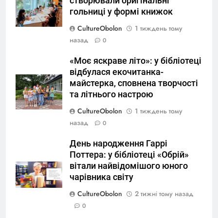
створювали оригінальні
гольниці у формі книжок
CultureObolon
1 тиждень тому
назад
0
«Моє яскраве літо»: у бібліотеці
відбулася екочитанка-
майстерка, сповнена творчості
та літнього настрою
CultureObolon
1 тиждень тому
назад
0
День народження Гаррі
Поттера: у бібліотеці «Обрій»
вітали найвідомішого юного
чарівника світу
CultureObolon
2 тижні тому назад
0