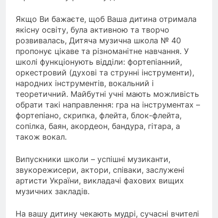
Якщо Ви бажаєте, щоб Ваша дитина отримала
якісну освіту, була активною та творчо
розвивалась, Дитяча музична школа № 40
пропонує цікаве та різноманітне навчання.
У
школі функціонують відділи: фортепіанний,
оркестровий (духові та струнні інструменти),
народних інструментів, вокальний і
теоретичний.
Майбутні учні мають можливість
обрати такі направлення:
гра на інструментах –
фортепіано, скрипка, флейта, блок-флейта,
сопілка, баян, акордеон, бандура, гітара, а
також вокал.
Випускники школи – успішні музиканти,
звукорежисери, актори, співаки, заслужені
артисти України, викладачі фахових вищих
музичних закладів.
На вашу дитину чекають мудрі, сучасні вчителі