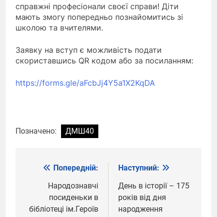
справжні професіонали своєї справи! Діти
мають змогу
попередньо
познайомитись зі
школою та вчителями.
Заявку на вступ є можливість подати
скориставшись
QR кодом або за посиланням:
https://forms.gle/aFcbJj4Y5a1X2KqDA
Позначено:
ДМШ40
Попередній:
Наступний:
Навігація
записів
Народознавчі
День в історії – 175
посиденьки в
років від дня
бібліотеці ім.Героїв
народження