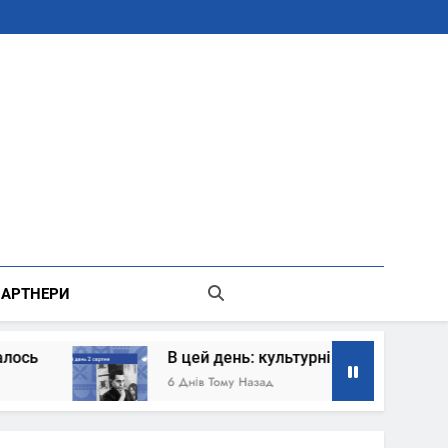
В Місті Києві Державної Адміністрації
АРТНЕРИ
В цей день: культурні події 2 серпня – що ст
6 Днів Тому Назад