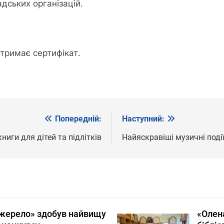
дських організацій.
отримає сертифікат.
Попередній:
Наступний:
книги для дітей та підлітків
Найяскравіші музичні поді
жерело» здобув найвищу
«Олена