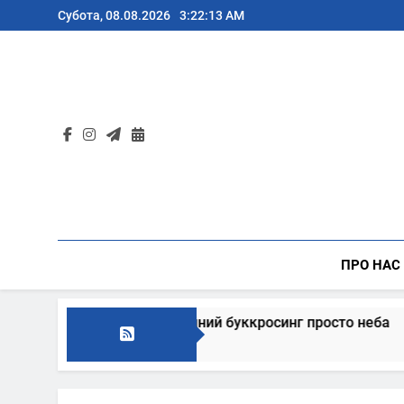
Перейти
Субота, 08.08.2026
3:22:13 AM
до
вмісту
ПРО НАС
а запрошує на традиційний буккросинг просто неба