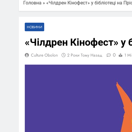
Головна
»
«Чілдрен Кінофест» у бібліотеці на Прі
НОВИНИ
«Чілдрен Кінофест» у б
0
Culture Obolon
2 Роки Тому Назад
1 Mi