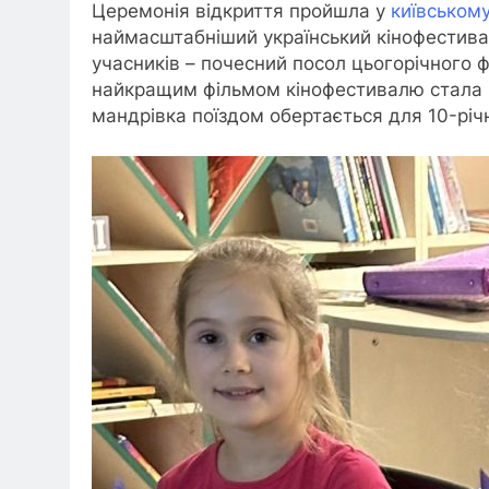
Церемонія відкриття пройшла у
київському
наймасштабніший український кінофестиваль
учасників – почесний посол цьогорічного 
найкращим фільмом кінофестивалю стала ні
мандрівка поїздом обертається для 10-річ