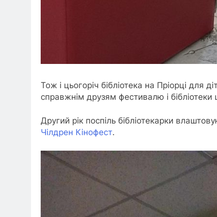
Тож і цьогоріч бібліотека на Пріорці для д
справжнім друзям фестивалю і бібліотеки 
Другий рік поспіль бібліотекарки влаштов
Чілдрен Кінофест
.