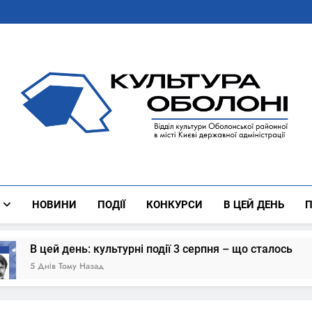
Культура Оболоні
Все Про Роботу Відділу Культури Оболонської Районної 
НОВИНИ
ПОДІЇ
КОНКУРСИ
В ЦЕЙ ДЕНЬ
П
ї 3 серпня – що сталось
В цей день: культу
6 Днів Тому Назад