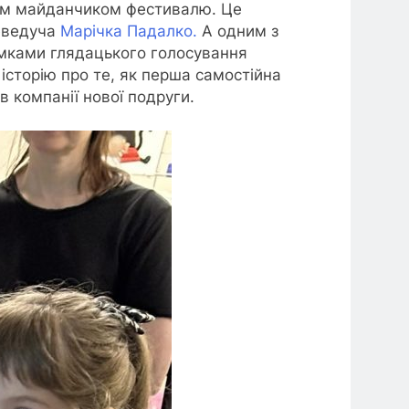
вним майданчиком фестивалю.
Це
еведуча
Марічка Падалко.
А одним з
мками глядацького голосування
історію про те, як перша самостійна
 компанії нової подруги.