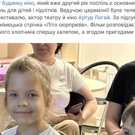
 Будинку кіно
, який вже другий рік поспіль є осно
 для дітей і підлітків.
Ведучою церемонії була тел
фестивалю, актор театру й кіно
Артур Логай
. За
підсу
мецька стрічка «Літо сюрпризів». Фільм розповідає 
ного хлопчика спершу халепою, а згодом пригодами в