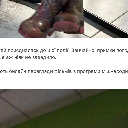
ітей приєдналась до цієї події. Звичайно, примхи пог
це аж ніяк не завадило.
ують онлайн перегляди фільмів з програми міжнародно