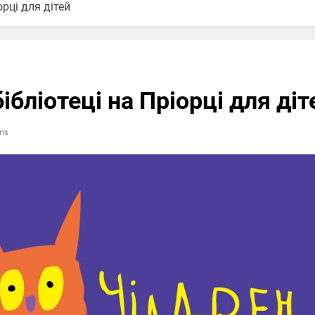
орці для дітей
ібліотеці на Пріорці для діт
ns