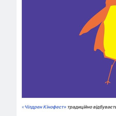
«
Чілдрен Кінофест»
традиційно відбуваєтьс