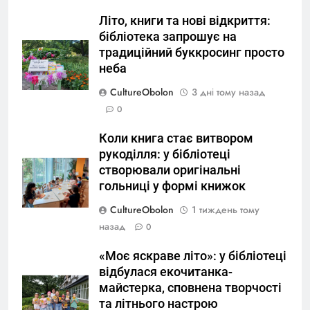
Літо, книги та нові відкриття:
бібліотека запрошує на
традиційний буккросинг просто
неба
CultureObolon
3 дні тому назад
0
Коли книга стає витвором
рукоділля: у бібліотеці
створювали оригінальні
гольниці у формі книжок
CultureObolon
1 тиждень тому
назад
0
«Моє яскраве літо»: у бібліотеці
відбулася екочитанка-
майстерка, сповнена творчості
та літнього настрою