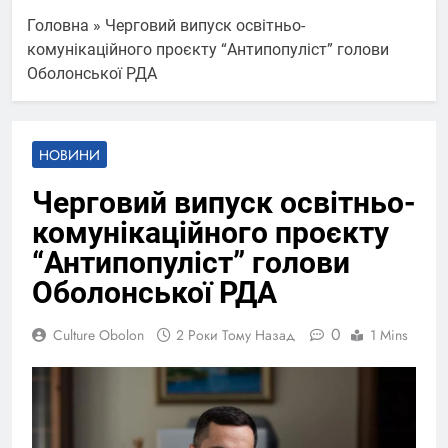
Головна
»
Черговий випуск освітньо-
комунікаційного проєкту “Антипопуліст” голови
Оболонської РДА
НОВИНИ
Черговий випуск освітньо-
комунікаційного проєкту
“Антипопуліст” голови
Оболонської РДА
0
Culture Obolon
2 Роки Тому Назад
1 Mins