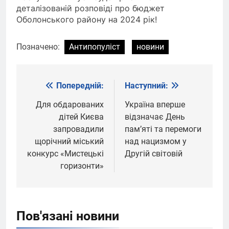
деталізованій розповіді про бюджет
Оболонського району на 2024 рік!
Позначено:
Антипопуліст
новини
Попередній:
Наступний:
Навігація
записів
Для обдарованих
Україна вперше
дітей Києва
відзначає День
запровадили
памʼяті та перемоги
щорічний міський
над нацизмом у
конкурс «Мистецькі
Другій світовій
горизонти»
Пов'язані новини