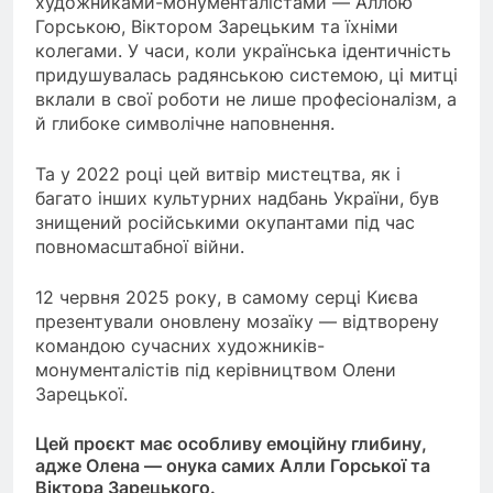
художниками-монументалістами — Аллою
Горською, Віктором Зарецьким та їхніми
колегами. У часи, коли українська ідентичність
придушувалась радянською системою, ці митці
вклали в свої роботи не лише професіоналізм, а
й глибоке символічне наповнення.
Та у 2022 році цей витвір мистецтва, як і
багато інших культурних надбань України, був
знищений російськими окупантами під час
повномасштабної війни.
12 червня 2025 року, в самому серці Києва
презентували оновлену мозаїку — відтворену
командою сучасних художників-
монументалістів під керівництвом Олени
Зарецької.
Цей проєкт має особливу емоційну глибину,
адже Олена — онука самих Алли Горської та
Віктора Зарецького.