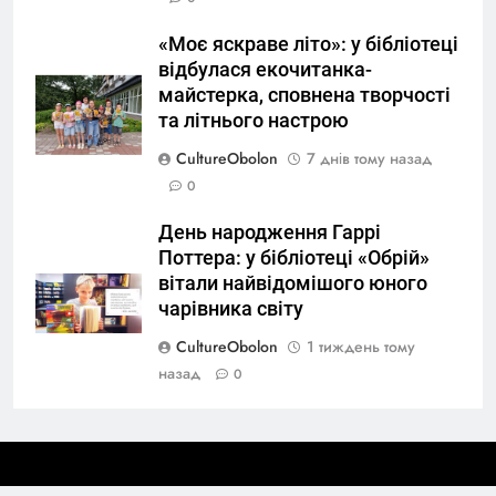
«Моє яскраве літо»: у бібліотеці
відбулася екочитанка-
майстерка, сповнена творчості
та літнього настрою
CultureObolon
7 днів тому назад
0
День народження Гаррі
Поттера: у бібліотеці «Обрій»
вітали найвідомішого юного
чарівника світу
CultureObolon
1 тиждень тому
назад
0