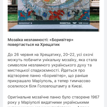
Мозаїка незламності: «Боривітер»
повертається на Хрещатик
До 26 червня на Хрещатику, 20–22, усі охочі
можуть побачити унікальну мозаїку, яка стала
символом незламного українського духу та
мистецької спадкоємності. Йдеться про
відтворене панно «Боривітер», що раніше
прикрашало Маріуполь, а тепер тимчасово
оселилося біля Головпоштамту в Києві.
Оригінальне мозаїчне панно було створене 1967
року у Маріуполі видатними українськими