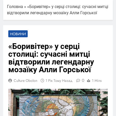
Головна
»
«Боривітер» у серці столиці: сучасні митці
відтворили легендарну мозаїку Алли Горської
НОВИНИ
«Боривітер» у серці
столиці: сучасні митці
відтворили легендарну
мозаїку Алли Горської
0
Culture Obolon
1 Рік Тому Назад
1 Mins