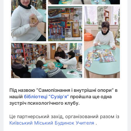
Під назвою “Самопізнання і внутрішні опори” в
нашій
бібліотеці “Сузірʼя”
пройшла ще одна
зустріч психологічного клубу.
Це партнерський захід, організований разом із
Київський Міський Будинок Учителя
.