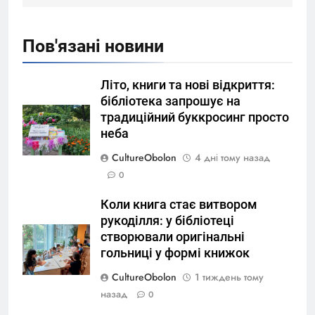
Пов'язані новини
Літо, книги та нові відкриття:
бібліотека запрошує на
традиційний буккросинг просто
неба
CultureObolon
4 дні тому назад
0
Коли книга стає витвором
рукоділля: у бібліотеці
створювали оригінальні
гольниці у формі книжок
CultureObolon
1 тиждень тому
назад
0