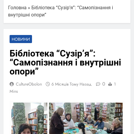
Головна
»
Бібліотека “Сузірʼя”: “Самопізнання і
внутрішні опори”
НОВИНИ
Бібліотека “Сузірʼя”:
“Самопізнання і внутрішні
опори”
0
CultureObolon
6 Місяців Тому Назад
1
Mins