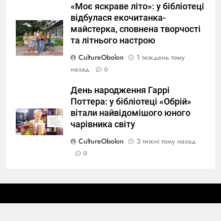
«Моє яскраве літо»: у бібліотеці
відбулася екочитанка-
майстерка, сповнена творчості
та літнього настрою
CultureObolon
1 тиждень тому
назад
0
День народження Гаррі
Поттера: у бібліотеці «Обрій»
вітали найвідомішого юного
чарівника світу
CultureObolon
2 тижні тому назад
0