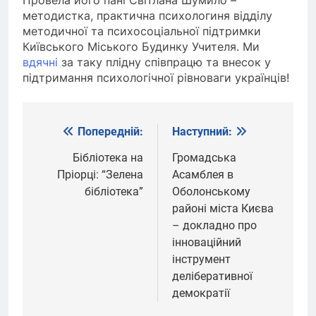
методистка, практична психологиня відділу
методичної та психосоціальної підтримки
Київського Міського Будинку Учителя. Ми
вдячні
за таку плідну співпрацю та внесок у
підтримання психологічної рівноваги українців!
Попередній:
Наступний:
Навігація
записів
Бібліотека на
Громадська
Пріорці: “Зелена
Асамблея в
бібліотека”
Оболонському
районі міста Києва
– докладно про
інноваційний
інструмент
деліберативної
демократії