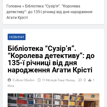
Головна
»
Бібліотека “Сузірʼя”. “Королева
детективу”: до 135-ї річниці від дня народження
Агати Крісті
НОВИНИ
Бібліотека “Сузірʼя”.
“Королева детективу”: до
135-ї річниці від дня
народження Агати Крісті
0
Culture Obolon
11 Місяців Тому Назад
1
Mins