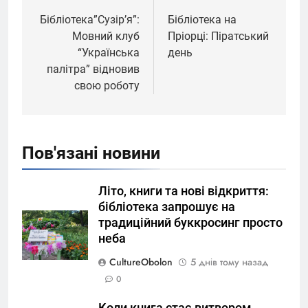
записів
Бібліотека”Сузірʼя”:
Бібліотека на
Мовний клуб
Пріорці: Піратський
“Українська
день
палітра” відновив
свою роботу
Пов'язані новини
Літо, книги та нові відкриття:
бібліотека запрошує на
традиційний буккросинг просто
неба
CultureObolon
5 днів тому назад
0