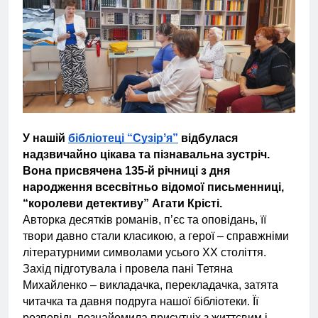
У нашій
бібліотеці “Сузірʼя”
відбулася
надзвичайно цікава та пізнавальна зустріч.
Вона присвячена 135-й річниці з дня
народження всесвітньо відомої письменниці,
“королеви детективу” Агати Крісті.
Авторка десятків романів, п’єс та оповідань, її
твори давно стали класикою, а герої – справжніми
літературними символами усього ХХ століття.
Захід підготувала і провела пані Тетяна
Михайленко – викладачка, перекладачка, затята
читачка та давня подруга нашої бібліотеки. Її
розповідь познайомила присутніх з життєвим і