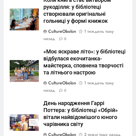
Коли книга стає витвором
рукоділля: у бібліотеці
створювали оригінальні
гольниці у формі книжок
CultureObolon
1 тиждень тому
назад
0
«Моє яскраве літо»: у бібліотеці
відбулася екочитанка-
майстерка, сповнена творчості
та літнього настрою
CultureObolon
1 тиждень тому
назад
0
День народження Гаррі
Поттера: у бібліотеці «Обрій»
вітали найвідомішого юного
чарівника світу
CultureObolon
2 тижні тому назад