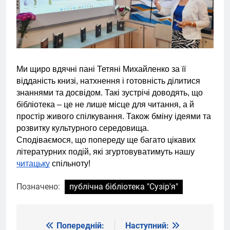
Ми щиро вдячні пані Тетяні Михайленко за її
відданість книзі, натхнення і готовність ділитися
знаннями та досвідом. Такі зустрічі доводять, що
бібліотека – це не лише місце для читання, а й
простір живого спілкування. Також бміну ідеями та
розвитку культурного середовища.
Сподіваємося, що попереду ще багато цікавих
літературних подій, які згуртовуватимуть нашу
читацьку
спільноту!
Позначено:
публічна бібліотека "Сузір'я"
Попередній:
Наступний:
Навігація