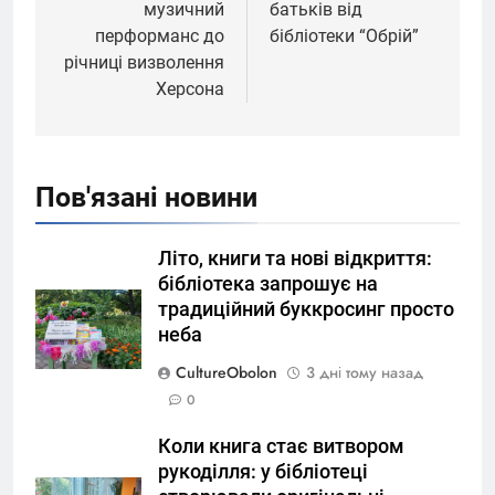
музичний
батьків від
перформанс до
бібліотеки “Обрій”
річниці визволення
Херсона
Пов'язані новини
Літо, книги та нові відкриття:
бібліотека запрошує на
традиційний буккросинг просто
неба
CultureObolon
3 дні тому назад
0
Коли книга стає витвором
рукоділля: у бібліотеці