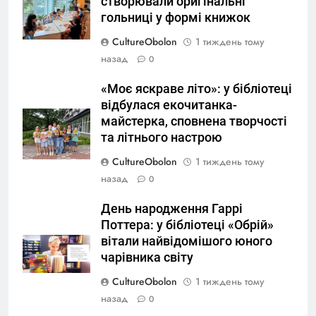
створювали оригінальні
гольниці у формі книжок
CultureObolon
1 тиждень тому
назад
0
«Моє яскраве літо»: у бібліотеці
відбулася екочитанка-
майстерка, сповнена творчості
та літнього настрою
CultureObolon
1 тиждень тому
назад
0
День народження Гаррі
Поттера: у бібліотеці «Обрій»
вітали найвідомішого юного
чарівника світу
CultureObolon
1 тиждень тому
назад
0