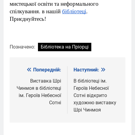
мистецької освіти та неформального
спілкування. в нашій
бібліотеці
.
Приєднуйтесь!
Позначено:
Бібліотека на Пріорці
Попередній:
Наступний:
Навігація
записів
Виставка Шрі
В бібліотеці ім.
Чинмоя в бібліотеці
Героїв Небесної
ім. Героїв Небесної
Сотні відкрито
Сотні
художню виставку
Шрі Чинмоя