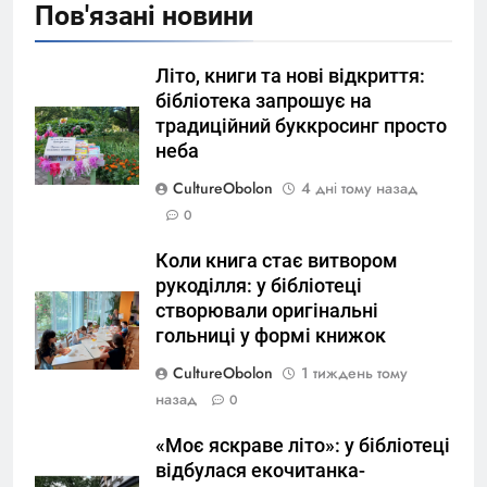
Пов'язані новини
Літо, книги та нові відкриття:
бібліотека запрошує на
традиційний буккросинг просто
неба
CultureObolon
4 дні тому назад
0
Коли книга стає витвором
рукоділля: у бібліотеці
створювали оригінальні
гольниці у формі книжок
CultureObolon
1 тиждень тому
назад
0
«Моє яскраве літо»: у бібліотеці
відбулася екочитанка-