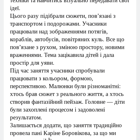
техніки та навчитись візуально передавати свої
ідеї.
Цього разу підібрали сюжети, пов’язані з
транспортом і подорожами. Учасники
працювали над зображеннями потягів,
кораблів, автобусів, повітряних куль. Все що
пов’язане з рухом, зміною простору, новими
враженнями. Тема зацікавила дітей і дала
простір для уяви.
Під час заняття учасники спробували
працювати з кольором, формою,
перспективою. Малюнки були різноманітні:
хтось брав сюжет з реального життя, а хтось
створив фантазійний пейзаж. Головне — діти
були захоплені процесом і задоволені
результатом.
Залишається додати, що заняття традиційно
провела пані Каріне Боровікова, за що ми