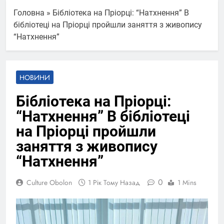
Головна
»
Бібліотека на Пріорці: “Натхнення” В
бібліотеці на Пріорці пройшли заняття з живопису
“Натхнення”
НОВИНИ
Бібліотека на Пріорці:
“Натхнення” В бібліотеці
на Пріорці пройшли
заняття з живопису
“Натхнення”
0
Culture Obolon
1 Рік Тому Назад
1 Mins