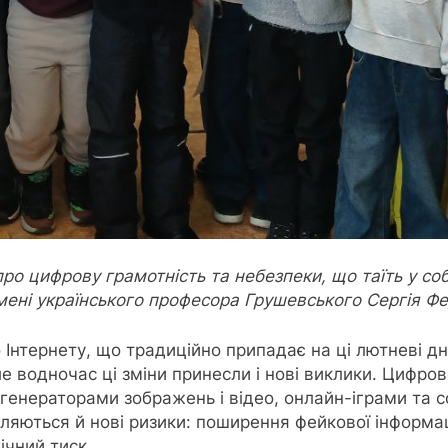
ро цифрову грамотність та небезпеки, що таїть у со
мені українського професора Грушевського Сергія Ф
 Інтернету, що традиційно припадає на ці лютневі дн
е водночас ці зміни принесли і нові виклики. Цифр
 генераторами зображень і відео, онлайн-іграми та
ляються й нові ризики: поширення фейкової інформаці
гічний тиск.