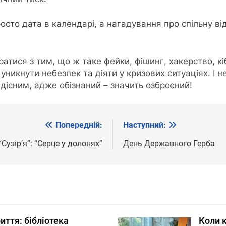
осто дата в календарі, а нагадування про спільну в
атися з тим, що ж таке фейки, фішинг, хакерство, к
 уникнути небезпек та діяти у кризових ситуаціях. 
дісним, адже обізнаний – значить озброєний!
Попередній:
Наступний:
“Сузірʼя”: “Серце у долонях”
День Державного Герба
риття: бібліотека
Коли к