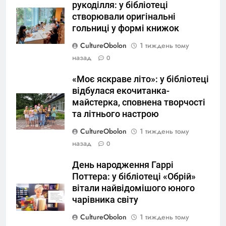
рукоділля: у бібліотеці
створювали оригінальні
гольниці у формі книжок
CultureObolon
1 тиждень тому
назад
0
«Моє яскраве літо»: у бібліотеці
відбулася екочитанка-
майстерка, сповнена творчості
та літнього настрою
CultureObolon
1 тиждень тому
назад
0
День народження Гаррі
Поттера: у бібліотеці «Обрій»
вітали найвідомішого юного
чарівника світу
CultureObolon
1 тиждень тому