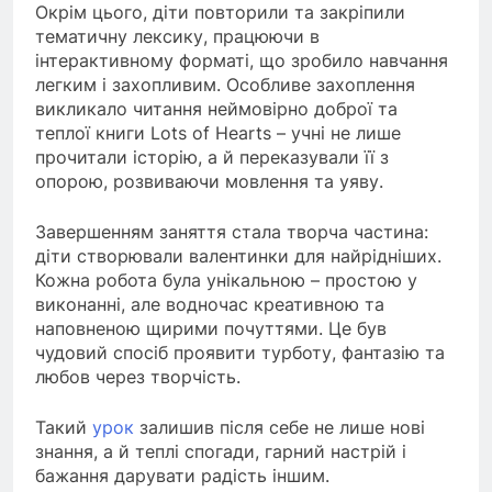
Окрім цього, діти повторили та закріпили
тематичну лексику, працюючи в
інтерактивному форматі, що зробило навчання
легким і захопливим. Особливе захоплення
викликало читання неймовірно доброї та
теплої книги Lots of Hearts – учні не лише
прочитали історію, а й переказували її з
опорою, розвиваючи мовлення та уяву.
Завершенням заняття стала творча частина:
діти створювали валентинки для найрідніших.
Кожна робота була унікальною – простою у
виконанні, але водночас креативною та
наповненою щирими почуттями. Це був
чудовий спосіб проявити турботу, фантазію та
любов через творчість.
Такий
урок
залишив після себе не лише нові
знання, а й теплі спогади, гарний настрій і
бажання дарувати радість іншим.