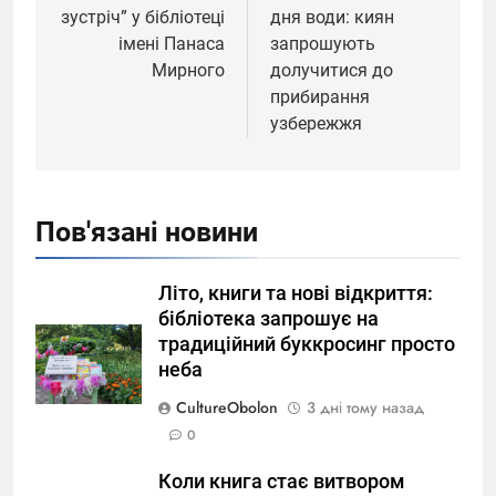
зустріч” у бібліотеці
дня води: киян
імені Панаса
запрошують
Мирного
долучитися до
прибирання
узбережжя
Пов'язані новини
Літо, книги та нові відкриття:
бібліотека запрошує на
традиційний буккросинг просто
неба
CultureObolon
3 дні тому назад
0
Коли книга стає витвором