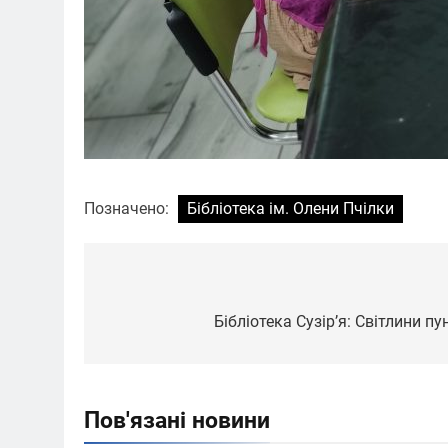
Позначено:
Бібліотека ім. Олени Пчілки
Навігація
записів
Бібліотека Сузірʼя: Світлини пу
Пов'язані новини