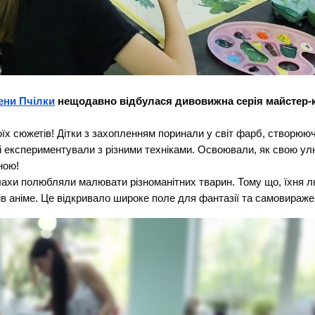
лени Пчілки
нещодавно відбулася дивовижна серія майстер-кл
х сюжетів! Дітки з захопленням поринали у світ фарб, створюю
тці експериментували з різними техніками. Освоювали, як свою ул
ною!
лахи полюбляли малювати різноманітних тварин. Тому що, їхня 
в аніме. Це відкривало широке поле для фантазії та самовираже