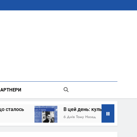
В Місті Києві Державної Адміністрації
АРТНЕРИ
В цей день: культурні події 2 серпня – що сталось
6 Днів Тому Назад