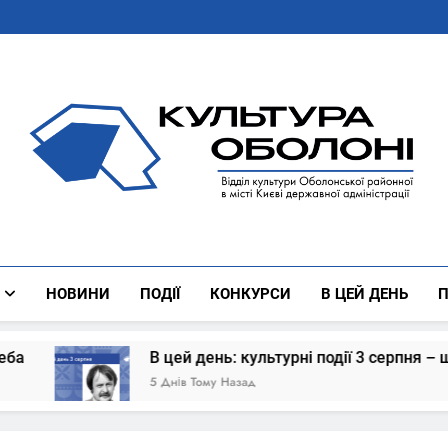
Культура Оболоні
Все Про Роботу Відділу Культури Оболонської Районної 
НОВИНИ
ПОДІЇ
КОНКУРСИ
В ЦЕЙ ДЕНЬ
П
ень: культурні події 3 серпня – що сталось
му Назад