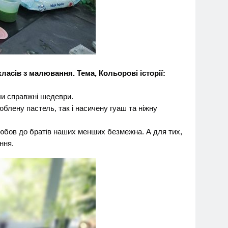
асів з малювання. Тема, Кольорові історії:
чи справжні шедеври.
юблену пастель, так і насичену гуаш та ніжну
любов до братів наших менших безмежна. А для тих,
ння.