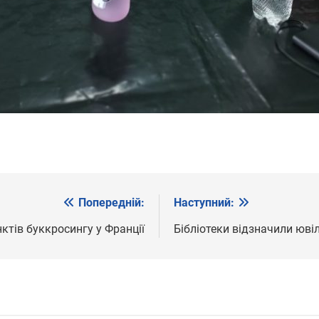
Попередній:
Наступний:
нктів буккросингу у Франції
Бібліотеки відзначили юві