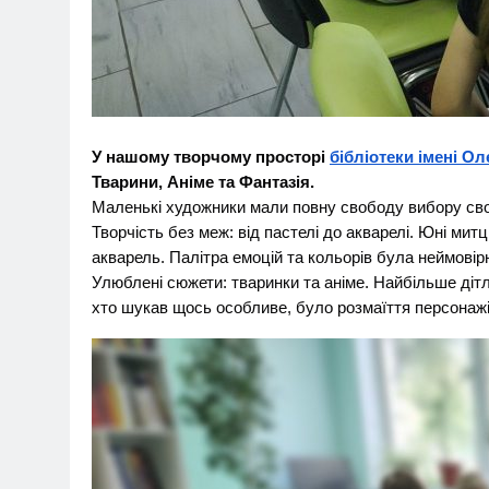
У нашому творчому просторі
бібліотеки імені О
Тварини, Аніме та Фантазія.
Маленькі художники мали повну свободу вибору свої
Творчість без меж: від пастелі до акварелі. Юні ми
акварель. Палітра емоцій та кольорів була неймовір
Улюблені сюжети: тваринки та аніме. Найбільше діт
хто шукав щось особливе, було розмаїття персонажі