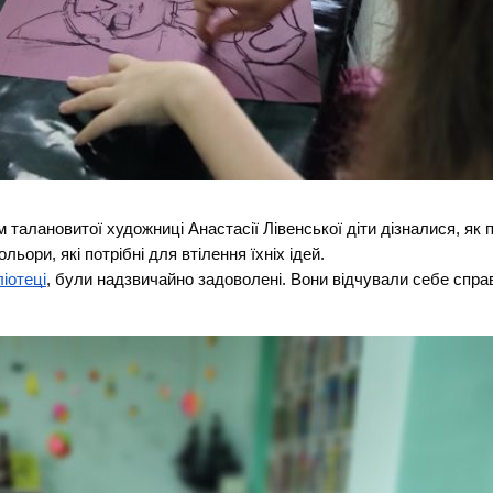
м талановитої художниці Анастасії Лівенської діти дізналися, як
ьори, які потрібні для втілення їхніх ідей.
ліотеці
, були надзвичайно задоволені. Вони відчували себе спра