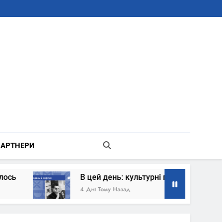
В Місті Києві Державної Адміністрації
АРТНЕРИ
В цей день: культурні події 2 серпня – що стал
4 Дні Тому Назад