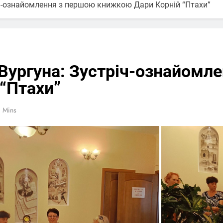
річ-ознайомлення з першою книжкою Дари Корній “Птахи”
 Вургуна: Зустріч-ознайомл
“Птахи”
1 Mins