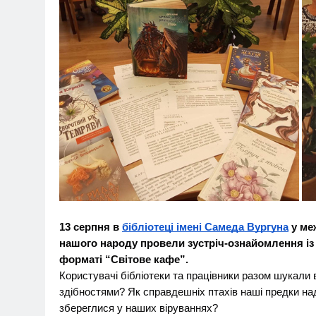
13 серпня в
бібліотеці імені Самеда Вургуна
у ме
нашого народу провели зустріч-ознайомлення із
форматі “Світове кафе”.
Користувачі бібліотеки та працівники разом шукали в
здібностями? Як справдешніх птахів наші предки на
збереглися у наших віруваннях?