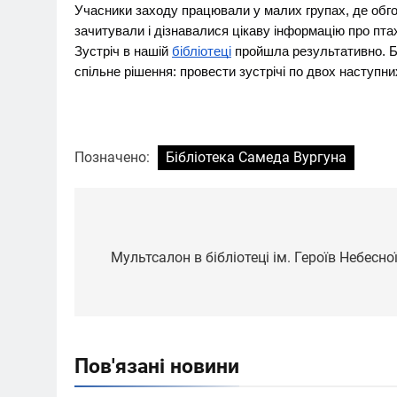
Учасники заходу працювали у малих групах, де обгов
зачитували і дізнавалися цікаву інформацію про птах
Зустріч в нашій
бібліотеці
пройшла результативно. Бу
спільне рішення: провести зустрічі по двох наступних
Позначено:
Бібліотека Самеда Вургуна
Навігація
записів
Мультсалон в бібліотеці ім. Героїв Небесно
Пов'язані новини