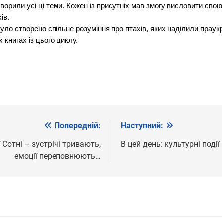
орили усі ці теми. Кожен із присутніх мав змогу висловити свою 
ів.
ло створено спільне розуміння про птахів, яких наділили праукр
 книгах із цього циклу.
Попередній:
Наступний:
ї Сотні – зустрічі тривають,
В цей день: культурні поді
емоції переповнюють…