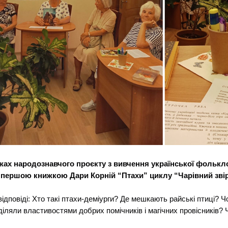
жах народознавчого проєкту з вивчення української фольклор
 першою книжкою Дари Корній “Птахи” циклу “Чарівний зві
ідповіді: Хто такі птахи-деміурги? Де мешкають райські птиці? Ч
діляли властивостями добрих помічників і магічних провісників?