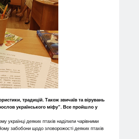
истики, традицій. Також звичаїв та вірувань
рослов українського міфу”. Все пройшло у
ому українці деяких птахів наділили чарівними
 Чому забобони щодо зловорожості деяких птахів