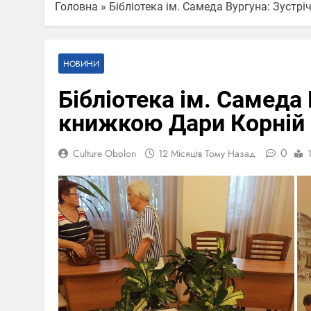
Головна
»
Бібліотека ім. Самеда Вургуна: Зуст
НОВИНИ
Бібліотека ім. Самеда
книжкою Дари Корній 
0
Culture Obolon
12 Місяців Тому Назад