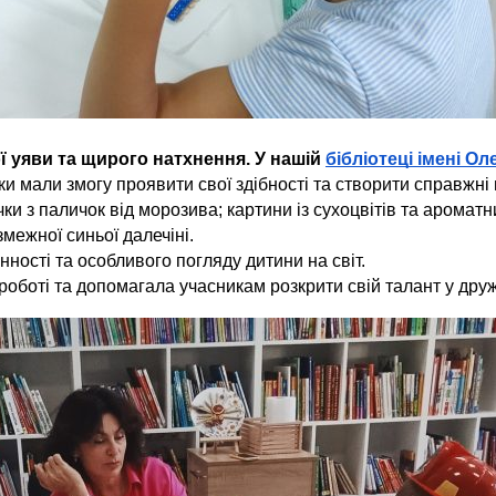
ої уяви та щирого натхнення. У нашій
бібліотеці імені Ол
ики мали змогу проявити свої здібності та створити справжні
ки з паличок від морозива; картини із сухоцвітів та аромат
межної синьої далечіні.
нності та особливого погляду дитини на світ.
роботі та допомагала учасникам розкрити свій талант у дру