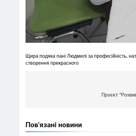
Щира подяка пані Людмилі за професійність, натх
створення прекрасного
Навігація
записів
Проєкт “Розвива
Пов'язані новини