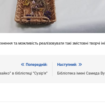
нення та можливість реалізовувати такі змістовні творчі іні
Попередній:
Наступний:
йко” в бібліотеці “Сузірʼя”
Бібліотека імені Самеда Ву