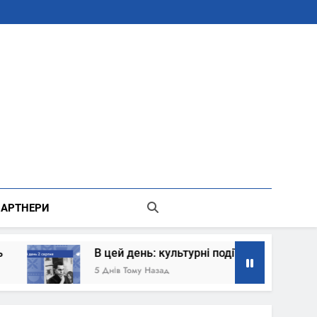
В Місті Києві Державної Адміністрації
АРТНЕРИ
В цей день: культурні події 2 серпня – що сталось
5 Днів Тому Назад