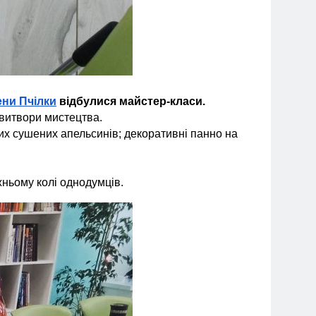
ени Пчілки
відбулися майстер-класи.
 витвори мистецтва.
них сушених апельсинів; декоративні панно на
жньому колі однодумців.