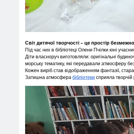
Світ дитячої творчості – це простір безмежн
Під час них в бібліотеці Олени Пчілки юні учасн
Діти власноруч виготовляли: оригінальні будиноч
морську тематику, які передавали атмосферу без
Кожен виріб став відображенням фантазії, стара
Затишна атмосфера
бібліотеки
сприяла творчій 