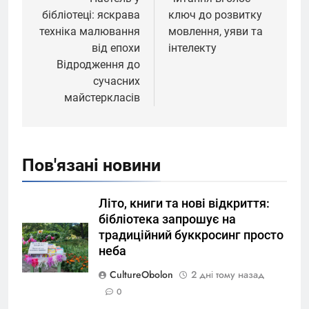
записів
бібліотеці: яскрава
ключ до розвитку
техніка малювання
мовлення, уяви та
від епохи
інтелекту
Відродження до
сучасних
майстеркласів
Пов'язані новини
Літо, книги та нові відкриття:
бібліотека запрошує на
традиційний буккросинг просто
неба
CultureObolon
2 дні тому назад
0