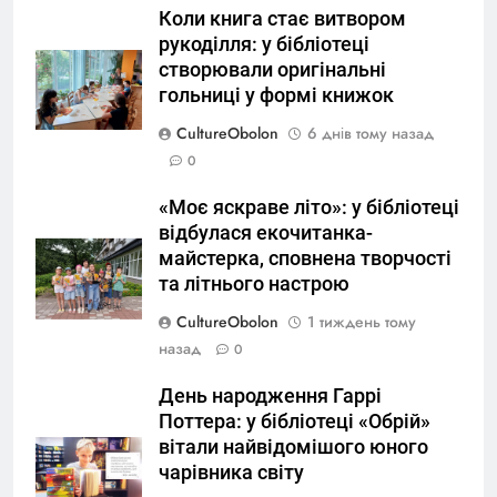
Коли книга стає витвором
рукоділля: у бібліотеці
створювали оригінальні
гольниці у формі книжок
CultureObolon
6 днів тому назад
0
«Моє яскраве літо»: у бібліотеці
відбулася екочитанка-
майстерка, сповнена творчості
та літнього настрою
CultureObolon
1 тиждень тому
назад
0
День народження Гаррі
Поттера: у бібліотеці «Обрій»
вітали найвідомішого юного
чарівника світу