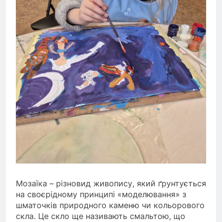
Мозаїка – різновид живопису, який ґрунтується
на своєрідному принципі «моделювання» з
шматочків природного каменю чи кольорового
скла. Це скло ще називають смальтою, що