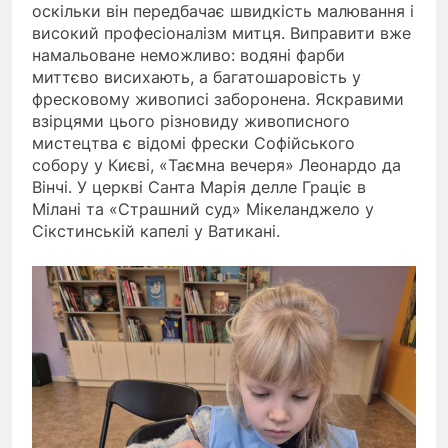
оскільки він передбачає швидкість малювання і
високий професіоналізм митця. Виправити вже
намальоване неможливо: водяні фарби
миттєво висихають, а багатошаровість у
фресковому живописі заборонена. Яскравими
взірцями цього різновиду живописного
мистецтва є відомі фрески Софійського
собору у Києві, «Таємна вечеря» Леонардо да
Вінчі. У церкві Санта Марія делле Граціє в
Мілані та «Страшний суд» Мікеланджело у
Сікстинській капелі у Ватикані.