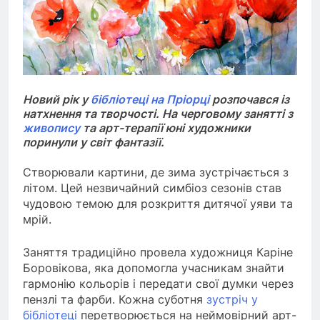
Новий рік у
бібліотеці на Пріорці
розпочався із
натхнення та творчості. На черговому занятті з
живопису
та арт-терапії юні художники
поринули у світ фантазії.
Створювали картини, де зима зустрічається з
літом. Цей незвичайний симбіоз сезонів став
чудовою темою для розкриття дитячої уяви та
мрій.
Заняття традиційно провела художниця Каріне
Боровікова, яка допомогла учасникам знайти
гармонію кольорів і передати свої думки через
пензлі та фарби. Кожна суботня
зустріч у
бібліотеці
перетворюється на неймовірний арт-