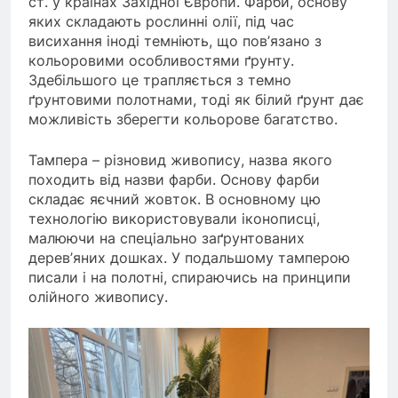
ст. у країнах Західної Європи. Фарби, основу
яких складають рослинні олії, під час
висихання іноді темніють, що пов’язано з
кольоровими особливостями ґрунту.
Здебільшого це трапляється з темно
ґрунтовими полотнами, тоді як білий ґрунт дає
можливість зберегти кольорове багатство.
Тампера – різновид живопису, назва якого
походить від назви фарби. Основу фарби
складає яєчний жовток. В основному цю
технологію використовували іконописці,
малюючи на спеціально заґрунтованих
дерев’яних дошках. У подальшому тамперою
писали і на полотні, спираючись на принципи
олійного живопису.