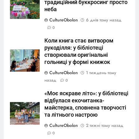
традиційний буккросинг просто
неба
CultureObolon
6 днів тому назад
0
Коли книга стає витвором
рукоділля: у бібліотеці
створювали оригінальні
гольниці у формі книжок
CultureObolon
1 тиждень тому
назад
0
«Моє яскраве літо»: у бібліотеці
відбулася екочитанка-
майстерка, сповнена творчості
та літнього настрою
CultureObolon
2 тижні тому назад
0