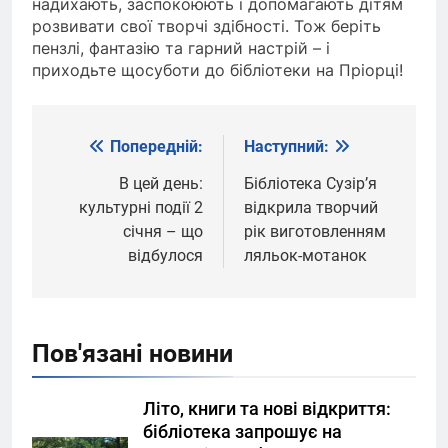
надихають, заспокоюють і допомагають дітям
розвивати свої творчі здібності. Тож беріть
пензлі, фантазію та гарний настрій – і
приходьте щосуботи до бібліотеки на Пріорці!
Попередній:
Наступний:
Навігація
записів
В цей день:
Бібліотека Сузір’я
культурні події 2
відкрила творчий
січня – що
рік виготовленням
відбулося
ляльок-мотанок
Пов'язані новини
Літо, книги та нові відкриття:
бібліотека запрошує на