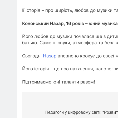
Її історія – про щирість, любов до музики 
Кононський Назар, 16 років
– юний музика
Його любов до музики почалася ще з дити
батько. Саме ці звуки, атмосфера та безлі
Сьогодні
Назар
впевнено крокує до своєї м
Його історія – це про натхнення, наполегли
Підтримаємо юні таланти разом!
Навігація
записів
Педагоги у цифровому світі: “Розви