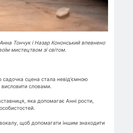
 Анна Тончук і Назар Кононський впевнено
оїм мистецтвом зі світом.
ого садочка сцена стала невід’ємною
но висловити словами.
аставниця, яка допомагає Анні рости,
 особистостей.
 вокалу, щоб допомагати іншим знаходити