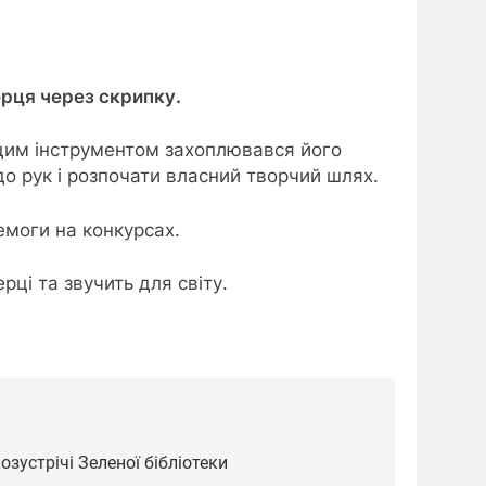
ерця через скрипку.
 цим інструментом захоплювався його
до рук і розпочати власний творчий шлях.
емоги на конкурсах.
рці та звучить для світу.
озустрічі Зеленої бібліотеки