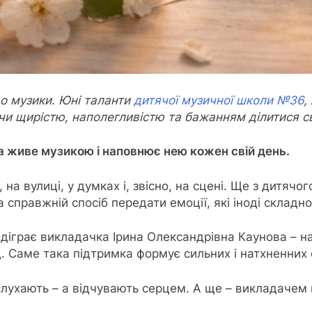
 до музики. Юні таланти
дитячої музичної школи №36
,
и щирістю, наполегливістю та бажанням ділитися св
ка живе музикою і наповнює нею кожен свій день.
на вулиці, у думках і, звісно, на сцені. Ще з дитяч
, а справжній спосіб передати емоції, які іноді склад
відіграє викладачка Ірина Олександрівна Каунова – н
д. Саме така підтримка формує сильних і натхненних
 слухають – а відчувають серцем. А ще – викладачем