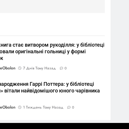
нига стає витвором рукоділля: у бібліотеці
вали оригінальні гольниці у формі
к
reObolon
7 Днів Тому Назад
0
ародження Гаррі Поттера: у бібліотеці
й» вітали найвідомішого юного чарівника
reObolon
1 Тиждень Тому Назад
0