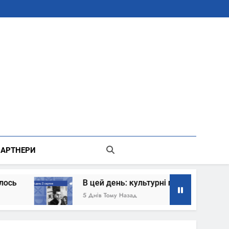
В Місті Києві Державної Адміністрації
АРТНЕРИ
В цей день: культурні події 2 серпня – що сталось
5 Днів Тому Назад