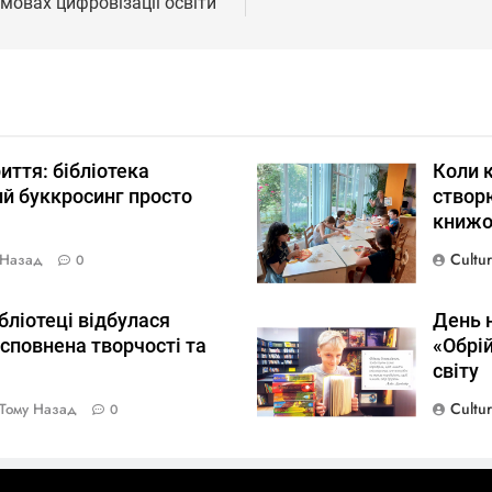
мовах цифровізації освіти”
риття: бібліотека
Коли к
й буккросинг просто
створю
книжо
Cultu
 Назад
0
ібліотеці відбулася
День н
сповнена творчості та
«Обрі
світу
Cultu
Тому Назад
0