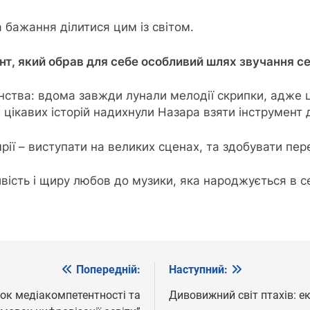
та бажання ділитися цим із світом.
нт, який обрав для себе особливий шлях звучання с
нства: вдома завжди лунали мелодії скрипки, адже
ч цікавих історій надихнули Назара взяти інструмент 
рії – виступати на великих сценах, та здобувати пер
вість і щиру любов до музики, яка народжується в се
Попередній:
Наступний:
ток медіакомпетентності та
Дивовижний світ птахів: ек