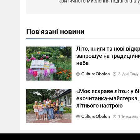
критичного мислення педагога в у
Пов'язані новини
Літо, книги та нові відк
запрошує на традиційни
неба
CultureObolon
3 Дні Тому
«Моє яскраве літо»: у б
екочитанка-майстерка, 
літнього настрою
CultureObolon
1 Тиждень 