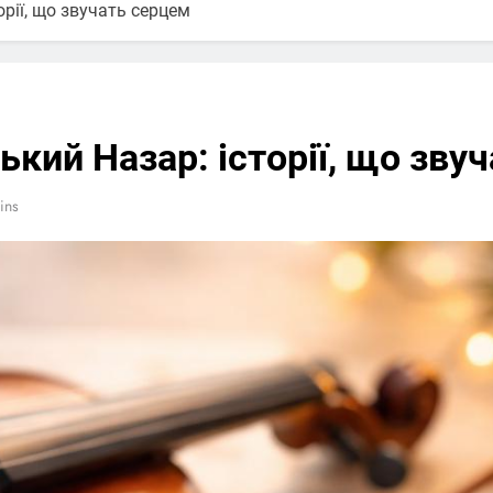
рії, що звучать серцем
ький Назар: історії, що зву
ins