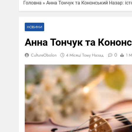
Головна
»
Анна Тончук та Кононський Назар: істо
НОВИНИ
Анна Тончук та Кононс
0
CultureObolon
4 Місяці Тому Назад
1 M