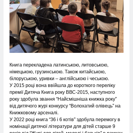
Книга перекладена латинською, литовською,
німецькою, грузинською. Також китайською,
білоруською, уривки – англійською і чеською.
У 2015 році вона ввійшла до короткого переліку
премії Дитяча Книга року ВВС-2015, наступного
року здобула звання “Найсмішніша книжка року”
від дитячого журі конкурсу “Волохатий олівець” на
Книжковому арсеналі.
У 2022 році книга “36 і 6 котів” здобула перемогу в
номінації дитячої літератури для дітей старше 9