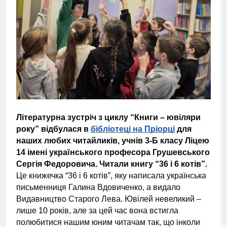
Літературна зустріч з циклу “Книги – ювіляри
року” відбулася в
бібліотеці на Пріорці
для
наших любих читайликів, учнів 3-Б класу Ліцею
14 імені українського професора Грушевського
Сергія Федоровича. Читали книгу “36 і 6 котів”.
Це книжечка “36 і 6 котів”, яку написала українська
письменниця Галина Вдовиченко, а видало
Видавництво Старого Лева. Ювілей невеликий –
лише 10 років, але за цей час вона встигла
полюбитися нашим юним читачам так, що інколи