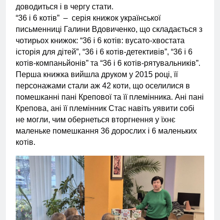
доводиться і в чергу стати.
“36 і 6 котів” – серія книжок української
письменниці Галини Вдовиченко, що складається з
чотирьох книжок: “36 і 6 котів: вусато-хвостата
історія для дітей”, “36 і 6 котів-детективів”, “36 і 6
котів-компаньйонів” та “36 і 6 котів-рятувальників”.
Перша книжка вийшла друком у 2015 році, її
персонажами стали аж 42 коти, що оселилися в
помешканні пані Крепової та її племінника. Ані пані
Крепова, ані її племінник Стас навіть уявити собі
не могли, чим обернеться вторгнення у їхнє
маленьке помешкання 36 дорослих і 6 маленьких
котів.