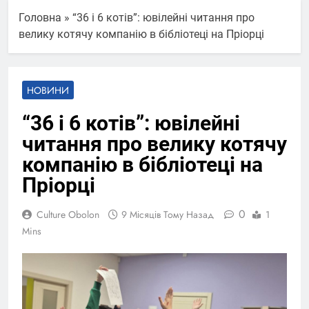
Головна
»
“36 і 6 котів”: ювілейні читання про
велику котячу компанію в бібліотеці на Пріорці
НОВИНИ
“36 і 6 котів”: ювілейні
читання про велику котячу
компанію в бібліотеці на
Пріорці
0
Culture Obolon
9 Місяців Тому Назад
1
Mins