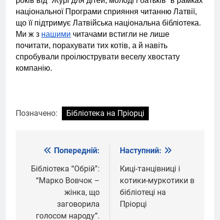
років від “Журі для дітей, молоді і батьків” в рамках
національної Програми сприяння читанню Латвії,
що її підтримує Латвійська національна бібліотека.
Ми ж з
нашими
читачами встигли не лише
почитати, порахувати тих котів, а й навіть
спробували проілюструвати веселу хвостату
компанію.
Позначено:
Бібліотека на Пріорці
Попередній:
Наступний:
Навігація
записів
Бібліотека “Обрій”:
Киці-танцівниці і
“Марко Вовчок –
котики-муркотики в
жінка, що
бібліотеці на
заговорила
Пріорці
голосом народу”.