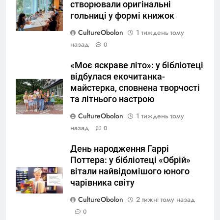
створювали оригінальні
гольниці у формі книжок
CultureObolon
1 тиждень тому
назад
0
«Моє яскраве літо»: у бібліотеці
відбулася екочитанка-
майстерка, сповнена творчості
та літнього настрою
CultureObolon
1 тиждень тому
назад
0
День народження Гаррі
Поттера: у бібліотеці «Обрій»
вітали найвідомішого юного
чарівника світу
CultureObolon
2 тижні тому назад
0