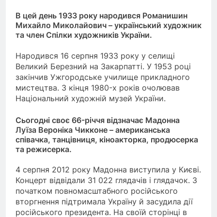
В цей день 1933 року народився Романишин
Михайло Миколайович – український художник
та член Спілки художників України.
Народився 16 серпня 1933 року у селищі
Великий Березний на Закарпатті. У 1953 році
закінчив Ужгородське училище прикладного
мистецтва. З кінця 1980-х років очолював
Національний художній музей України.
Сьогодні своє 66-річчя відзначає Мадонна
Луїза Вероніка Чикконе – американська
співачка, танцівниця, кіноакторка, продюсерка
та режисерка.
4 серпня 2012 року Мадонна виступила у Києві.
Концерт відвідали 31 022 глядачів і глядачок. З
початком повномасштабного російського
вторгнення підтримала Україну й засудила дії
російського президента. На своїй сторінці в