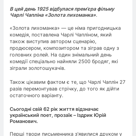
В цей день 1925 відбулася прем’єра фільму
Чарлі Чапліна «Золота лихоманка»
.
«Золота лихоманка» — це німа пригодницька
комедія, поставлена Чарлі Чапліном, який
також виступив автором сценарію,
продюсером, композитором та зіграв одну з
головних ролей. На один знімальний день
комедії спеціально найняли 2500 бродяг, які
зіграли золотошукачів.
Також цікавим фактом є те, що Чарлі Чаплін 27
разів перемонтував стрічку, до того як дійти
остаточного варіанту.
Сьогодні свій 62 рік життя відзначає
український поет, прозаїк – Іздрик Юрій
Романович.
Перші твори письменника з’явилися друком у