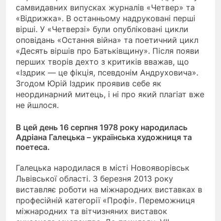
самвидавних випусках журналів «Четвер» та
«Відрижка». В останньому надруковані перші
вірші. У «Четверзі» були опубліковані цикли
оповідань «Остання війна» та поетичний цикл
«Десять віршів про Батьківщину». Після появи
перших творів дехто з критиків вважав, що
«Іздрик — це фікція, псевдонім Андруховича».
Згодом Юрій Іздрик проявив себе як
неординарний митець, і ні про який плагіат вже
не йшлося.
В цей день 16 серпня 1978 року народилась
Адріана Галецька – українська художниця та
поетеса.
Галецька народилася в місті Новояворівськ
Львівської області. З березня 2013 року
виставляє роботи на міжнародних виставках в
професійній категорії «Профі». Переможниця
міжнародних та вітчизняних виставок