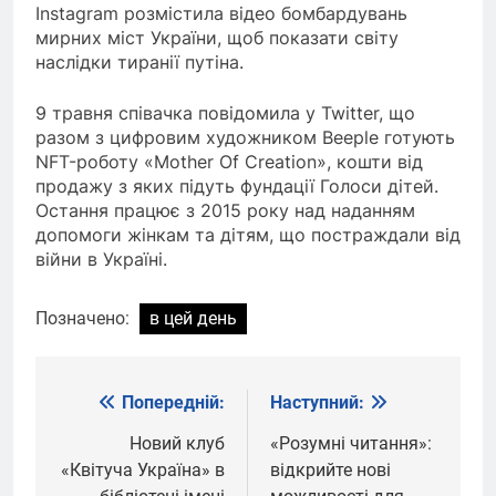
Instagram розмістила відео бомбардувань
мирних міст України, щоб показати світу
наслідки тиранії путіна.
9 травня співачка повідомила у Twitter, що
разом з цифровим художником Beeple готують
NFT-роботу «Mother Of Creation», кошти від
продажу з яких підуть фундації Голоси дітей.
Остання працює з 2015 року над наданням
допомоги жінкам та дітям, що постраждали від
війни в Україні.
Позначено:
в цей день
Попередній:
Наступний:
Навігація
записів
Новий клуб
«Розумні читання»:
«Квітуча Україна» в
відкрийте нові