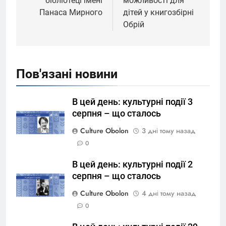
бібліотеці імені
можливості для
Панаса Мирного
дітей у книгозбірні
Обрій
Пов'язані новини
В цей день: культурні події 3
серпня – що сталось
Culture Obolon
3 дні тому назад
0
В цей день: культурні події 2
серпня – що сталось
Culture Obolon
4 дні тому назад
0