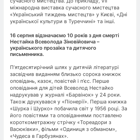
сучасного мистецтва. До прикладу, VII
міжнародна виставка сучасного мистецтва
«Український тиждень мистецтв» у Києві, «Дні
української культури в Туреччині» та інші.
16 серпня відзначаємо 10 років з дня смерті
Нестайка Всеволода Зіновійовича –
українського прозаїка та дитячого
письменника.
П’ятдесятирічний шлях у дитячій літературі
засвідчив виданням близько сорока книжок
оповідань, казок, повістей і п’єс. Перше
оповідання для дітей Всеволод Нестайко
надрукував у журналі «Барвінок» у 24 роки.
Також друкувався у «Піонерії». Перша книжка
«Шурка і Шурко» побачила світ у 1956 році. За
його повістями та оповіданнями поставлено
короткометражну стрічку «Тореадори з
Васюківки», фільми «Одиниця з обманом»,
«Чудеса в Гарбузянах».