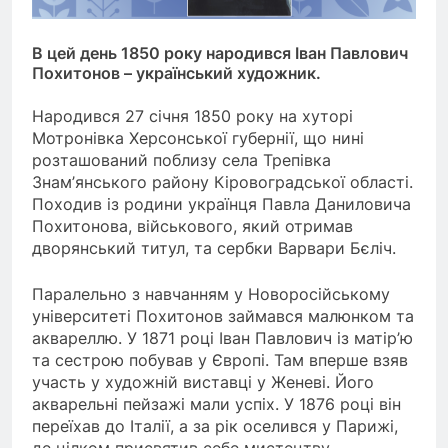
В цей день 1850 року народився Іван Павлович
Похитонов – український художник.
Народився 27 січня 1850 року на хуторі
Мотронівка Херсонської губернії, що нині
розташований поблизу села Трепівка
Знам’янського району Кіровоградської області.
Походив із родини українця Павла Даниловича
Похитонова, військового, який отримав
дворянський титул, та сербки Варвари Бєліч.
Паралельно з навчанням у Новоросійському
університеті Похитонов займався малюнком та
аквареллю. У 1871 році Іван Павлович із матір’ю
та сестрою побував у Європі. Там вперше взяв
участь у художній виставці у Женеві. Його
акварельні пейзажі мали успіх. У 1876 році він
переїхав до Італії, а за рік оселився у Парижі,
де цілком присвятив себе мистецтву.