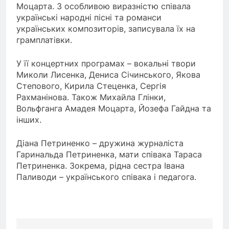
Моцарта. З особливою виразністю співала
українські народні пісні та романси
українських композиторів, записувала їх на
грамплатівки.
У її концертних програмах – вокальні твори
Миколи Лисенка, Дениса Січинського, Якова
Степового, Кирила Стеценка, Сергія
Рахманінова. Також Михайла Глінки,
Вольфганга Амадея Моцарта, Йозефа Гайдна та
інших.
Діана Петриненко – дружина журналіста
Гаринальда Петриненка, мати співака Тараса
Петриненка. Зокрема, рідна сестра Івана
Паливоди – українського співака і педагога.