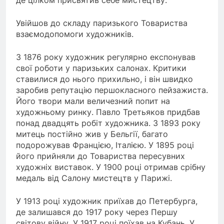
Увійшов до складу паризького Товариства
взаємодопомоги художників.
З 1876 року художник регулярно експонував
свої роботи у паризьких салонах. Критики
ставилися до нього прихильно, і він швидко
заробив репутацію першокласного пейзажиста.
Його твори мали величезний попит на
художньому ринку. Павло Третьяков придбав
понад двадцять робіт художника. З 1893 року
митець постійно жив у Бельгії, багато
подорожував Францією, Італією. У 1895 році
його прийняли до Товариства пересувних
художніх виставок. У 1900 році отримав срібну
медаль від Салону мистецтв у Парижі.
У 1913 році художник приїхав до Петербурга,
де залишався до 1917 року через Першу
світову війну. У 1917 році поїхав на Кубань. У