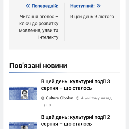
Попередній:
Наступний:
Навігація
записів
Читання вголос –
В цей день 9 лютого
ключ до розвитку
мовлення, уяви та
інтелекту
Пов'язані новини
В цей день: культурні події 3
серпня – що сталось
Culture Obolon
4 дні тому назад
0
В цей день: культурні події 2
серпня – що сталось